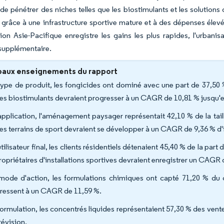
de pénétrer des niches telles que les biostimulants et les solution
 grâce à une infrastructure sportive mature et à des dépenses élev
ion Asie-Pacifique enregistre les gains les plus rapides, l'urbanis
upplémentaire.
paux enseignements du rapport
type de produit, les fongicides ont dominé avec une part de 37,50
les biostimulants devraient progresser à un CAGR de 10,81 % jusqu'
application, l'aménagement paysager représentait 42,10 % de la tai
les terrains de sport devraient se développer à un CAGR de 9,36 % d'
tilisateur final, les clients résidentiels détenaient 45,40 % de la pa
propriétaires d'installations sportives devraient enregistrer un CAGR 
mode d'action, les formulations chimiques ont capté 71,20 % du ch
ressent à un CAGR de 11,59 %.
formulation, les concentrés liquides représentaient 57,30 % des vent
révision.