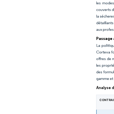
les modes 
couverts d
la séchere
détaillant
aux profes
Passage 
La politiq
Corteva fo
offres de 
les propri
des formul
gamme et l
Analyse d
CONTRA