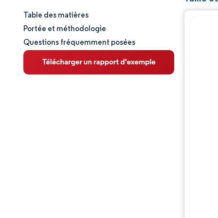
Table des matières
Taille et part de marché
Portée et méthodologie
Questions fréquemment posées
Analyse du marché
Tendances et perspectives
Analyse des segments
Analyse géographique
Paysage réglementaire
Paysage concurrentiel
Acteurs majeurs
Opportunités et perspectives