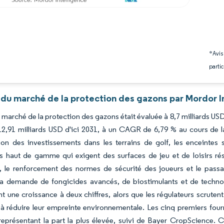
*Avis
partic
 du marché de la protection des gazons par Mordor I
du marché de la protection des gazons était évaluée à 8,7 milliards US
12,91 milliards USD d'ici 2031, à un CAGR de 6,79 % au cours de l
tion des investissements dans les terrains de golf, les enceinte
ls haut de gamme qui exigent des surfaces de jeu et de loisirs rési
e, le renforcement des normes de sécurité des joueurs et le pass
la demande de fongicides avancés, de biostimulants et de technol
t une croissance à deux chiffres, alors que les régulateurs scruten
à réduire leur empreinte environnementale. Les cinq premiers fourni
eprésentant la part la plus élevée, suivi de Bayer CropScience. 