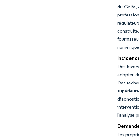
du Golfe, 
profession
régulateur
construit
fournisse
numérique,
Incidenc
Des hivers
adopter de
Des recher
supérieure
diagnostic
interventi
l'analyse 
Demande 
Les propri