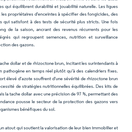
i équilibrent durabilité et jouabilité naturelle. Les ligues
 les propriétaires d'enceintes à spécifier des fongicides, des
 qui satisfont à des tests de sécurité plus stricts. Une fois
ong de la saison, ancrant des revenus récurrents pour les
grés qui regroupent semences, nutrition et surveillance
ection des gazons.
che dollar et de rhizoctone brun, incitant les surintendants à
pathogène en temps réel plutôt qu'à des calendriers fixes.
rt élevé d'azote souffrent d'une sévérité de rhizoctone brun
essité de stratégies nutritionnelles équilibrées. Des kits de
ais la tache dollar avec une précision de 97 %, permettant des
endance pousse le secteur de la protection des gazons vers
 organismes bénéfiques du sol.
n atout qui soutient la valorisation de leur bien immobilier et