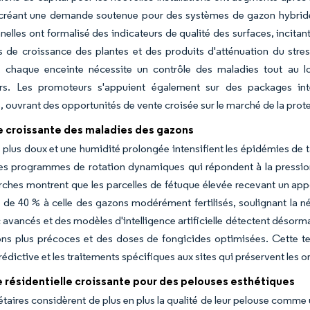
créant une demande soutenue pour des systèmes de gazon hybrides qu
nelles ont formalisé des indicateurs de qualité des surfaces, incitant
s de croissance des plantes et des produits d'atténuation du stress
e, chaque enceinte nécessite un contrôle des maladies tout au l
urs. Les promoteurs s'appuient également sur des packages inté
 ouvrant des opportunités de vente croisée sur le marché de la prot
e croissante des maladies des gazons
 plus doux et une humidité prolongée intensifient les épidémies de ta
s programmes de rotation dynamiques qui répondent à la pression 
ches montrent que les parcelles de fétuque élevée recevant un appo
 de 40 % à celle des gazons modérément fertilisés, soulignant la néc
 avancés et des modèles d'intelligence artificielle détectent désorm
ons plus précoces et des doses de fongicides optimisées. Cette t
prédictive et les traitements spécifiques aux sites qui préservent les
résidentielle croissante pour des pelouses esthétiques
étaires considèrent de plus en plus la qualité de leur pelouse comme u