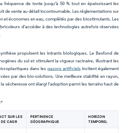
a fréquence de tonte jusqu'à 50 % tout en épaississant les
t de vente au détail incontournable. Les réglementations sur
tien et économes en eau, complétés par des biostimulants. Les
bricoleurs d'accéder à des technologies autrefois réservées
.
synthèse propulsent les intrants biologiques. Le Bexfond de
ènes du sol et stimulent la vigueur racinaire, illustrant les
microplastiques dans les
gazons artificiels
incitent également
orcées par des bio-solutions. Une meilleure stabilité en rayon,
la sécheresse ont élargi l'adoption parmi les terrains haut de
s
*
PACT SUR LES
PERTINENCE
HORIZON
 DE CAGR
GÉOGRAPHIQUE
TEMPOREL