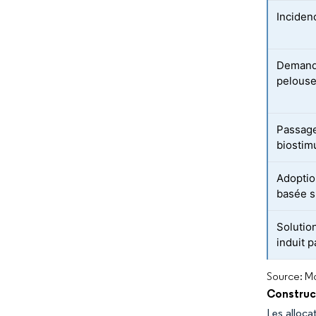
Inciden
Demande
pelouse
Passage
biostim
Adoptio
basée s
Solutio
induit 
Source: Mo
Construct
Les alloca