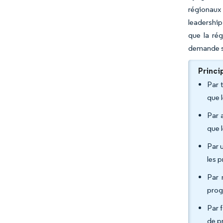
régionaux 
leadership
que la rég
demande s
Princi
Par 
que 
Par 
que 
Par u
les 
Par 
prog
Par 
de p