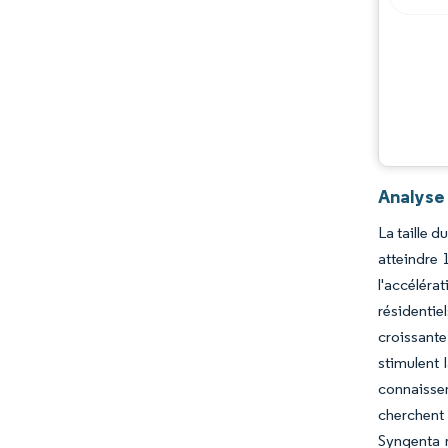
Évolutions de l'industrie
Analyse
La taille 
atteindre 
l'accéléra
résidentie
croissant
stimulent 
connaissen
cherchent 
Syngenta r