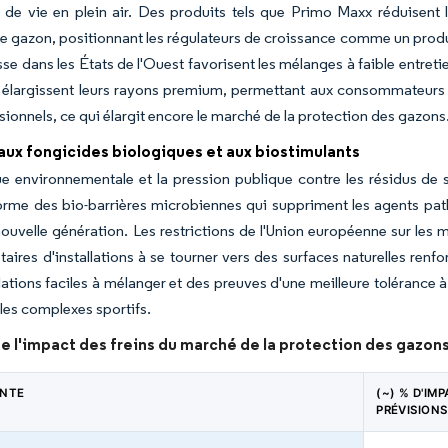
de vie en plein air. Des produits tels que Primo Maxx réduisent l
e gazon, positionnant les régulateurs de croissance comme un produi
sse dans les États de l'Ouest favorisent les mélanges à faible entre
s élargissent leurs rayons premium, permettant aux consommateurs 
sionnels, ce qui élargit encore le marché de la protection des gazons
aux fongicides biologiques et aux biostimulants
ue environnementale et la pression publique contre les résidus de 
rme des bio-barrières microbiennes qui suppriment les agents pathog
nouvelle génération. Les restrictions de l'Union européenne sur les 
étaires d'installations à se tourner vers des surfaces naturelles renf
ations faciles à mélanger et des preuves d'une meilleure tolérance à 
es complexes sportifs.
e l'impact des freins du marché de la protection des gazon
INTE
(~) % D'IM
PRÉVISIONS