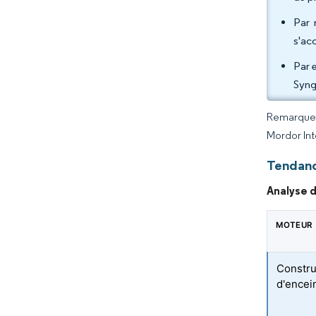
Par 
s'ac
Par 
Syng
Remarque :
Mordor Int
Tendanc
Analyse 
MOTEUR
Constru
d'encei