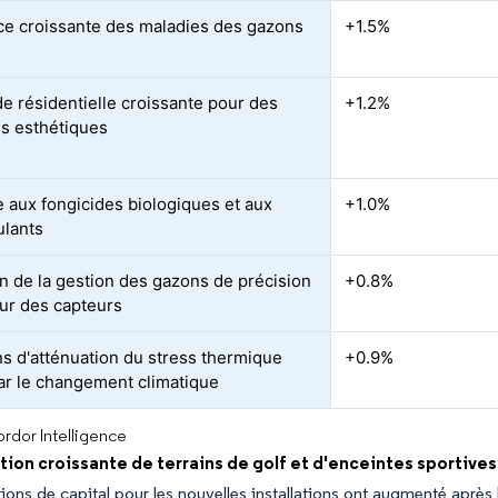
ce croissante des maladies des gazons
+1.5%
 résidentielle croissante pour des
+1.2%
s esthétiques
 aux fongicides biologiques et aux
+1.0%
ulants
n de la gestion des gazons de précision
+0.8%
ur des capteurs
ns d'atténuation du stress thermique
+0.9%
par le changement climatique
rdor Intelligence
ion croissante de terrains de golf et d'enceintes sportive
tions de capital pour les nouvelles installations ont augmenté aprè