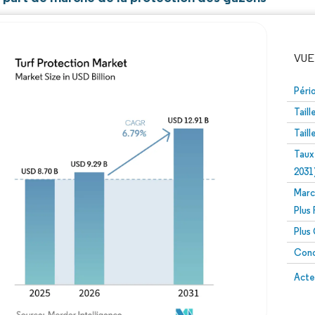
VUE
Péri
Tail
Tail
Taux
2031
Marc
Image © Mordor Intelligence. La réutilisation nécessite un
Plus
Plus
Conc
Image 
Acte