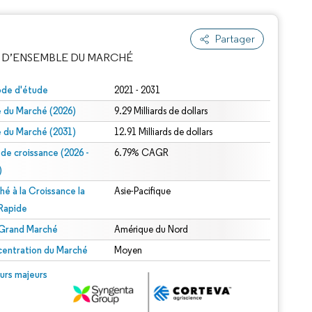
Partager
 D’ENSEMBLE DU MARCHÉ
ode d'étude
2021 - 2031
le du Marché (2026)
9.29 Milliards de dollars
le du Marché (2031)
12.91 Milliards de dollars
 de croissance (2026 -
6.79% CAGR
)
hé à la Croissance la
Asie-Pacifique
e attribution sous CC BY 4.0.
 Rapide
 Grand Marché
Amérique du Nord
entration du Marché
Moyen
© Mordor Intelligence. La réutilisation nécessite une attribution sous CC BY 4.0.
urs majeurs