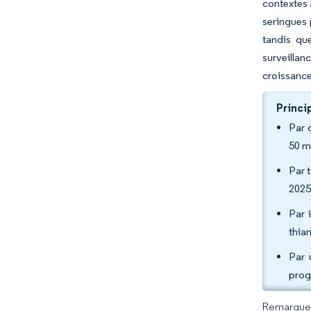
contextes 
seringues 
tandis que
surveillan
croissance
Princi
Par 
50 m
Par 
2025
Par 
thia
Par 
prog
Remarque :