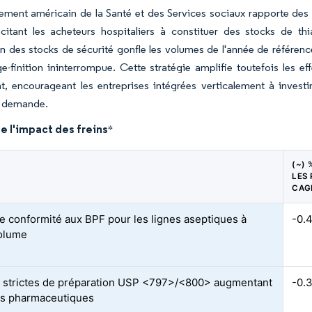
ment américain de la Santé et des Services sociaux rapporte des 
incitant les acheteurs hospitaliers à constituer des stocks de th
n des stocks de sécurité gonfle les volumes de l'année de référen
e-finition ininterrompue. Cette stratégie amplifie toutefois les e
nt, encourageant les entreprises intégrées verticalement à inves
e demande.
e l'impact des freins
*
(~) 
LES 
CAG
e conformité aux BPF pour les lignes aseptiques à
-0.
volume
strictes de préparation USP <797>/<800> augmentant
-0.
ts pharmaceutiques