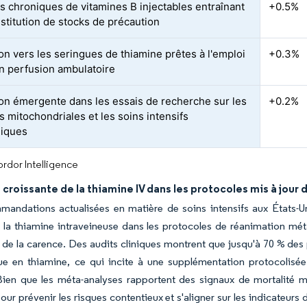
s chroniques de vitamines B injectables entraînant
+0.5%
stitution de stocks de précaution
ion vers les seringues de thiamine prêtes à l'emploi
+0.3%
n perfusion ambulatoire
tion émergente dans les essais de recherche sur les
+0.2%
s mitochondriales et les soins intensifs
liques
rdor Intelligence
croissante de la thiamine IV dans les protocoles mis à jour 
mandations actualisées en matière de soins intensifs aux États-U
la thiamine intraveineuse dans les protocoles de réanimation méta
 de la carence. Des audits cliniques montrent que jusqu'à 70 % des 
que en thiamine, ce qui incite à une supplémentation protocolisée
ien que les méta-analyses rapportent des signaux de mortalité mit
our prévenir les risques contentieux et s'aligner sur les indicateur