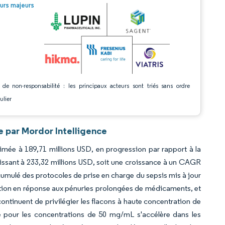
© Mordor Intelligence. La réutilisation nécessite une attribution sous CC BY 4.0.
urs majeurs
 de non-responsabilité : les principaux acteurs sont triés sans ordre
ulier
e par Mordor Intelligence
timée à 189,71 millions USD, en progression par rapport à la
lissant à 233,32 millions USD, soit une croissance à un CAGR
 cumulé des protocoles de prise en charge du sepsis mis à jour
ution en réponse aux pénuries prolongées de médicaments, et
ontinuent de privilégier les flacons à haute concentration de
 pour les concentrations de 50 mg/mL s'accélère dans les