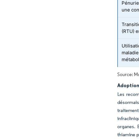
Pénurie
une con
Transit
(RTU) e
Utilisa
maladie
métabo
Source: Mo
Adoption 
Les recom
désormais 
traitement
infraclini
organes. B
thiamine p