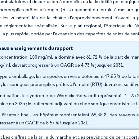
ambulatoires et de perfusion à domicile, où la flexibilité posologique
préremplies prêtes à l'emploi (RTU) gagnent du terrain à mesure q
 les vulnérabilités de la chaîne d'approvisionnement d'avant la 
ce réglementaire spécialisée. Sur le plan régional, l'Amérique du 
 la plus rapide, portée par l'expansion des capacités de soins de san
paux enseignements du rapport
concentration, 100 mg/mL a dominé avec 61,72 % de la part de march
g/mL devrait progresser à un CAGR de 4,73 % jusqu'en 2031.
type d'emballage, les ampoules en verre détenaient 47,85 % de la tail
 ; les seringues préremplies prêtes à l'emploi (RTU) devraient se dé
indication, le syndrome de Wernicke-Korsakoff représentait 41,25 %
mine en 2025 ; le traitement adjuvant du choc septique enregistre le C
utilisateur final, les hôpitaux représentaient 68,35 % des revenus
ressent à un CAGR de 5,57 % jusqu'en 2031.
 Les chiffres de la taille du marché et des prévisions de ce rapport