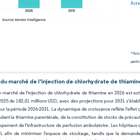
Image 
Acte
*Avis
partic
du marché de l'injection de chlorhydrate de thiamin
du marché de l'injection de chlorhydrate de thiamine en 2026 est es
2025 de 182,01 millions USD, avec des projections pour 2031 s'étab
sur la période 2026-2031. La dynamique de croissance reflète l'effet
nt la thiamine parentérale, de la constitution de stocks de préca
pement de l'infrastructure de perfusion ambulatoire. Les hôpitaux c
 afin de minimiser l'espace de stockage, tandis que la demande