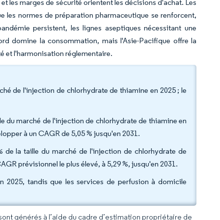
 et les marges de sécurité orientent les décisions d'achat. Les
ue les normes de préparation pharmaceutique se renforcent,
pandémie persistent, les lignes aseptiques nécessitant une
Nord domine la consommation, mais l'Asie-Pacifique offre la
té et l'harmonisation réglementaire.
é de l'injection de chlorhydrate de thiamine en 2025 ; le
le du marché de l'injection de chlorhydrate de thiamine en
velopper à un CAGR de 5,05 % jusqu'en 2031.
 de la taille du marché de l'injection de chlorhydrate de
AGR prévisionnel le plus élevé, à 5,29 %, jusqu'en 2031.
 en 2025, tandis que les services de perfusion à domicile
 sont générés à l’aide du cadre d’estimation propriétaire de