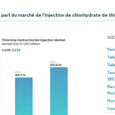
t part du marché de l'injection de chlorhydrate de th
VUE
Péri
Tail
Tail
Taux
2031
Marc
Image © Mordor Intelligence. La réutilisation nécessite un
Plus
Plus
Conc