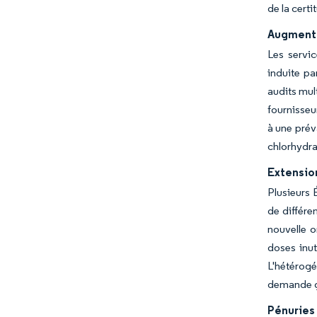
de la certi
Augmentat
Les servi
induite pa
audits mul
fournisseu
à une prév
chlorhydra
Extensio
Plusieurs 
de différe
nouvelle o
doses inut
L'hétérogé
demande gl
Pénuries 