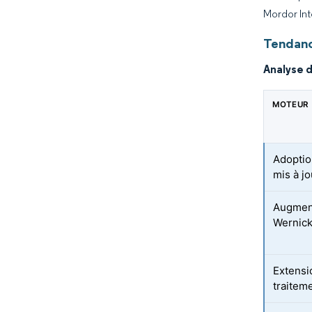
Mordor Int
Tendanc
Analyse 
MOTEUR
Adoptio
mis à j
Augment
Wernicke
Extensi
traitem