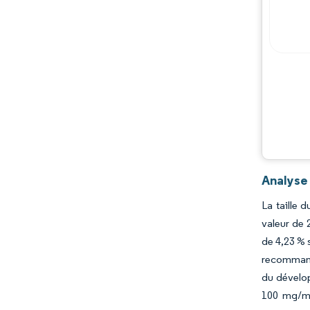
Analyse 
La taille 
valeur de 
de 4,23 % 
recommanda
du dévelop
100 mg/mL