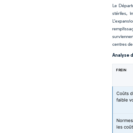
Le Départe
stériles, 
L'expansio
remplissag
survienne
centres d
Analyse d
FREIN
Coûts d
faible 
Normes 
les coû