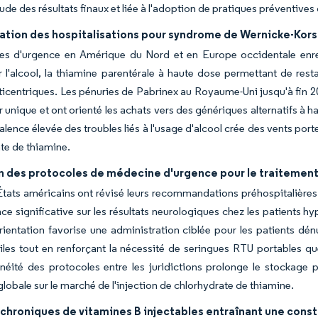
tude des résultats finaux et liée à l'adoption de pratiques préventives 
ion des hospitalisations pour syndrome de Wernicke-Korsako
ces d'urgence en Amérique du Nord et en Europe occidentale enr
r l'alcool, la thiamine parentérale à haute dose permettant de res
ticentriques. Les pénuries de Pabrinex au Royaume-Uni jusqu'à fin 2
r unique et ont orienté les achats vers des génériques alternatifs à
alence élevée des troubles liés à l'usage d'alcool crée des vents port
te de thiamine.
n des protocoles de médecine d'urgence pour le traitement
États américains ont révisé leurs recommandations préhospitalière
nce significative sur les résultats neurologiques chez les patients 
rientation favorise une administration ciblée pour les patients dénu
iles tout en renforçant la nécessité de seringues RTU portables 
néité des protocoles entre les juridictions prolonge le stockage pa
obale sur le marché de l'injection de chlorhydrate de thiamine.
chroniques de vitamines B injectables entraînant une const