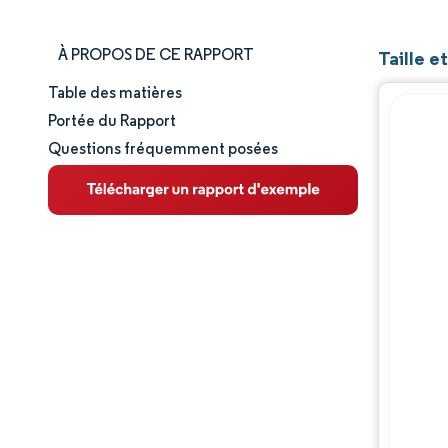
À PROPOS DE CE RAPPORT
Taille e
Table des matières
Taille et part de marché
Portée du Rapport
Questions fréquemment posées
Analyse du marché
Tendances et perspectives
Analyse des segments
Analyse géographique
Paysage concurrentiel
Acteurs majeurs
Évolutions de l'industrie