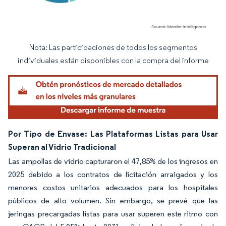
Nota: Las participaciones de todos los segmentos
Imagen © Mordor Intelligence. El uso requiere atribución según CC BY 4.0.
individuales están disponibles con la compra del informe
Por Tipo de Envase: Las Plataformas Listas para Usar
Superan al Vidrio Tradicional
Las ampollas de vidrio capturaron el 47,85% de los ingresos en
2025 debido a los contratos de licitación arraigados y los
menores costos unitarios adecuados para los hospitales
públicos de alto volumen. Sin embargo, se prevé que las
jeringas precargadas listas para usar superen este ritmo con