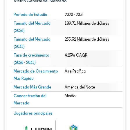
Visión General del Mercado
Período de Estudio
2020 - 2031
Tamaño del Mercado
189.71 Millones de dólares
(2026)
Tamaño del Mercado
233.32 Millones de dólares
(2031)
Tasa de crecimiento
4.23% CAGR
(2026 - 2031)
Mercado de Crecimiento
Asia Pacífico
Más Rápido
Mercado Más Grande
América del Norte
Concentración del
Medio
Mercado
Imagen © Mordor Intelligence. El uso requiere atribución según CC BY 4.0.
Jugadores principales