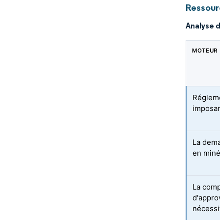
Ressour
Analyse 
MOTEUR
Régleme
imposan
La dema
en minér
La comp
d'appro
nécessit