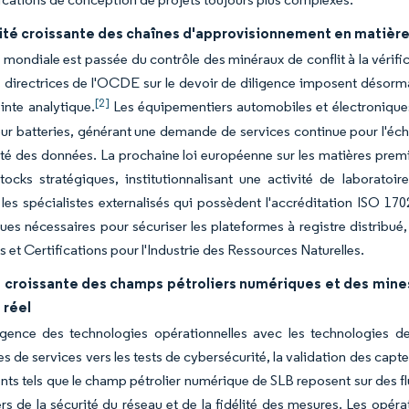
té croissante des chaînes d'approvisionnement en matières
n mondiale est passée du contrôle des minéraux de conflit à la vérif
 directrices de l'OCDE sur le devoir de diligence imposent désorma
[2]
nte analytique.
Les équipementiers automobiles et électroniques 
r batteries, générant une demande de services continue pour l'échant
rité des données. La prochaine loi européenne sur les matières premi
tocks stratégiques, institutionnalisant une activité de laborato
 les spécialistes externalisés qui possèdent l'accréditation ISO 1
ues nécessaires pour sécuriser les plateformes à registre distribué
s et Certifications pour l'Industrie des Ressources Naturelles.
 croissante des champs pétroliers numériques et des mines 
 réel
gence des technologies opérationnelles avec les technologies de 
es de services vers les tests de cybersécurité, la validation des capte
ts tels que le champ pétrolier numérique de SLB reposent sur des fl
ers de la sécurité du réseau et de la fidélité des mesures. Les opér