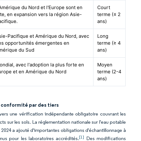
'Amérique du Nord et l'Europe sont en
Court
ête, en expansion vers la région Asie-
terme (≤ 2
acifique.
ans)
sie-Pacifique et Amérique du Nord, avec
Long
es opportunités émergentes en
terme (≥ 4
mérique du Sud
ans)
ndial, avec l'adoption la plus forte en
Moyen
urope et en Amérique du Nord
terme (2-4
ans)
conformité par des tiers
ers une vérification indépendante obligatoire couvrant les
ts sur les sols. La réglementation nationale sur l'eau potable
 2024 a ajouté d'importantes obligations d'échantillonnage à
[1]
us pour les laboratoires accrédités.
Des modifications