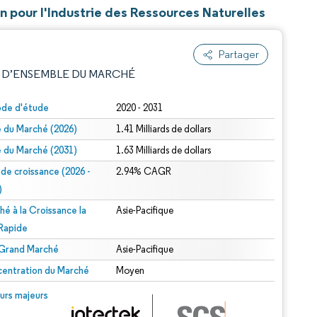
on pour l'Industrie des Ressources Naturelles
Partager
 D’ENSEMBLE DU MARCHÉ
ode d'étude
2020 - 2031
le du Marché (2026)
1.41 Milliards de dollars
le du Marché (2031)
1.63 Milliards de dollars
 de croissance (2026 -
2.94% CAGR
)
hé à la Croissance la
Asie-Pacifique
e attribution sous CC BY 4.0.
 Rapide
 Grand Marché
Asie-Pacifique
entration du Marché
Moyen
© Mordor Intelligence. La réutilisation nécessite une attribution sous CC BY 4.0.
urs majeurs