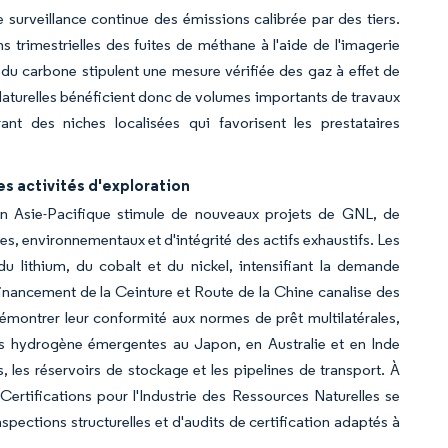
ne surveillance continue des émissions calibrée par des tiers.
s trimestrielles des fuites de méthane à l'aide de l'imagerie
 du carbone stipulent une mesure vérifiée des gaz à effet de
s Naturelles bénéficient donc de volumes importants de travaux
ant des niches localisées qui favorisent les prestataires
s activités d'exploration
n Asie-Pacifique stimule de nouveaux projets de GNL, de
s, environnementaux et d'intégrité des actifs exhaustifs. Les
du lithium, du cobalt et du nickel, intensifiant la demande
financement de la Ceinture et Route de la Chine canalise des
démontrer leur conformité aux normes de prêt multilatérales,
ies hydrogène émergentes au Japon, en Australie et en Inde
, les réservoirs de stockage et les pipelines de transport. À
ertifications pour l'Industrie des Ressources Naturelles se
spections structurelles et d'audits de certification adaptés à