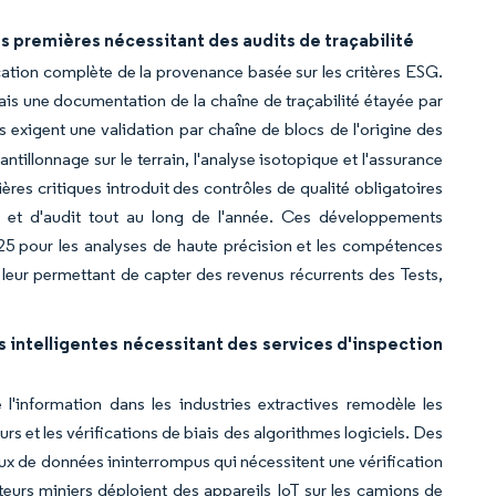
 premières nécessitant des audits de traçabilité
ication complète de la provenance basée sur les critères ESG.
is une documentation de la chaîne de traçabilité étayée par
exigent une validation par chaîne de blocs de l'origine des
illonnage sur le terrain, l'analyse isotopique et l'assurance
ères critiques introduit des contrôles de qualité obligatoires
ire et d'audit tout au long de l'année. Ces développements
7025 pour les analyses de haute précision et les compétences
, leur permettant de capter des revenus récurrents des Tests,
intelligentes nécessitant des services d'inspection
l'information dans les industries extractives remodèle les
urs et les vérifications de biais des algorithmes logiciels. Des
ux de données ininterrompus qui nécessitent une vérification
ateurs miniers déploient des appareils IoT sur les camions de