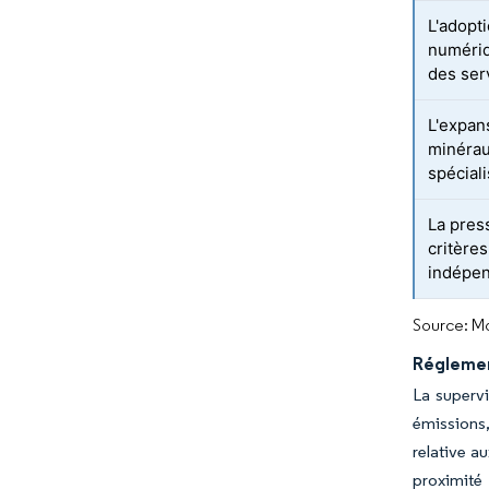
L'adopt
numériq
des ser
L'expan
minérau
spécial
La pres
critères
indépen
Source: Mo
Réglemen
La supervi
émissions,
relative a
proximité