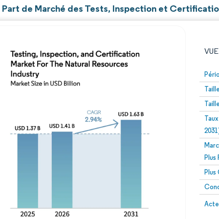
t Part de Marché des Tests, Inspection et Certificati
VUE
Péri
Tail
Tail
Taux
2031
Marc
Image © Mordor Intelligence. La réutilisation nécessite un
Plus
Plus
Conc
Image 
Acte