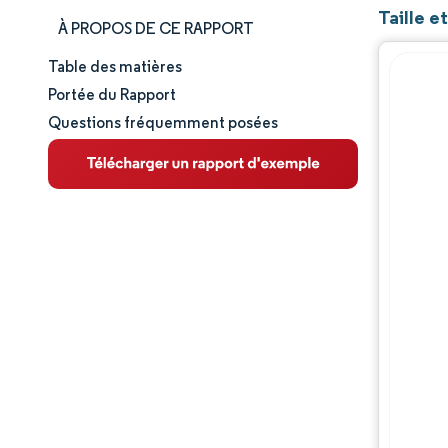
Taille e
À PROPOS DE CE RAPPORT
Table des matières
Taille et part de marché
Portée du Rapport
Questions fréquemment posées
Analyse du marché
Tendances et perspectives
Analyse des segments
Analyse géographique
Paysage concurrentiel
Acteurs majeurs
Évolutions de l'industrie