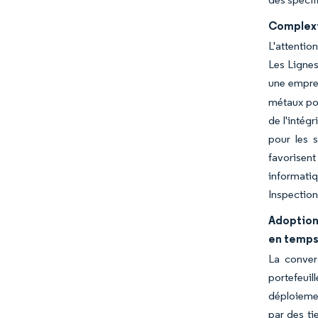
Complexi
L'attentio
Les Lignes
une emprei
métaux pou
de l'intég
pour les s
favorisent
informatiq
Inspection
Adoption
en temps
La conver
portefeuill
déploiemen
par des ti