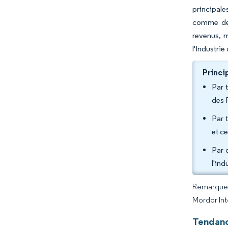
principale
comme des
revenus, m
l'Industri
Princi
Par 
des 
Par 
et c
Par 
l'in
Remarque :
Mordor Int
Tendance