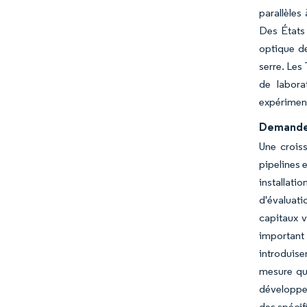
parallèles
Des États 
optique de
serre. Les
de labora
expérimen
Demande 
Une crois
pipelines 
installati
d'évaluati
capitaux v
important
introduise
mesure que
développen
des spécif