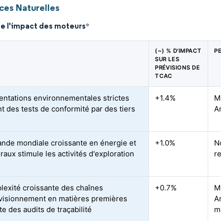
ces Naturelles
de l'impact des moteurs
*
(~) % D'IMPACT
P
SUR LES
PRÉVISIONS DE
TCAC
ntations environnementales strictes
+1.4%
Mo
t des tests de conformité par des tiers
A
nde mondiale croissante en énergie et
+1.0%
N
aux stimule les activités d'exploration
r
lexité croissante des chaînes
+0.7%
M
visionnement en matières premières
A
e des audits de traçabilité
m