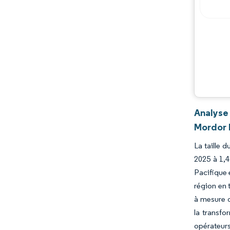
Analyse 
Mordor 
La taille 
2025 à 1,4
Pacifique 
région en 
à mesure q
la transfo
opérateurs