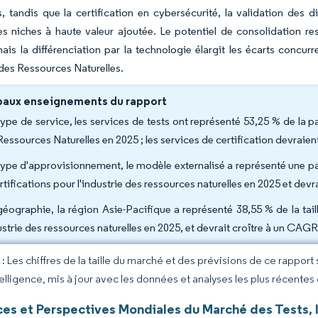
s, tandis que la certification en cybersécurité, la validation des 
 niches à haute valeur ajoutée. Le potentiel de consolidation re
ais la différenciation par la technologie élargit les écarts concurr
e des Ressources Naturelles.
paux enseignements du rapport
type de service, les services de tests ont représenté 53,25 % de la pa
Ressources Naturelles en 2025 ; les services de certification devrai
type d'approvisionnement, le modèle externalisé a représenté une par
ertifications pour l'industrie des ressources naturelles en 2025 et de
géographie, la région Asie-Pacifique a représenté 38,55 % de la tail
dustrie des ressources naturelles en 2025, et devrait croître à un CAG
 Les chiffres de la taille du marché et des prévisions de ce rapport
elligence, mis à jour avec les données et analyses les plus récentes
s et Perspectives Mondiales du Marché des Tests, In