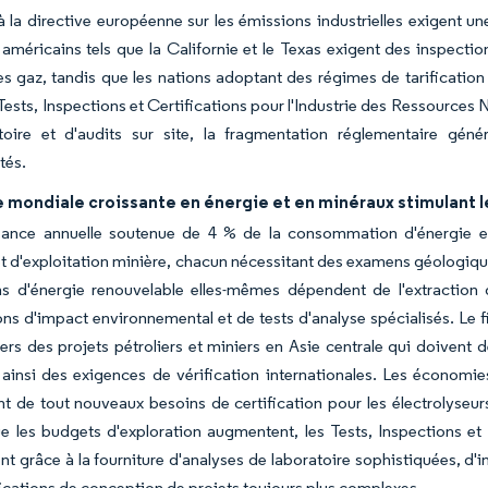
 à la directive européenne sur les émissions industrielles exigent u
américains tels que la Californie et le Texas exigent des inspection
s gaz, tandis que les nations adoptant des régimes de tarification
 Tests, Inspections et Certifications pour l'Industrie des Ressource
toire et d'audits sur site, la fragmentation réglementaire génér
tés.
mondiale croissante en énergie et en minéraux stimulant le
sance annuelle soutenue de 4 % de la consommation d'énergie e
et d'exploitation minière, chacun nécessitant des examens géologique
ons d'énergie renouvelable elles-mêmes dépendent de l'extraction 
ons d'impact environnemental et de tests d'analyse spécialisés. Le 
ers des projets pétroliers et miniers en Asie centrale qui doivent 
 ainsi des exigences de vérification internationales. Les économ
nt de tout nouveaux besoins de certification pour les électrolyseurs
 les budgets d'exploration augmentent, les Tests, Inspections et C
t grâce à la fourniture d'analyses de laboratoire sophistiquées, d'in
ications de conception de projets toujours plus complexes.