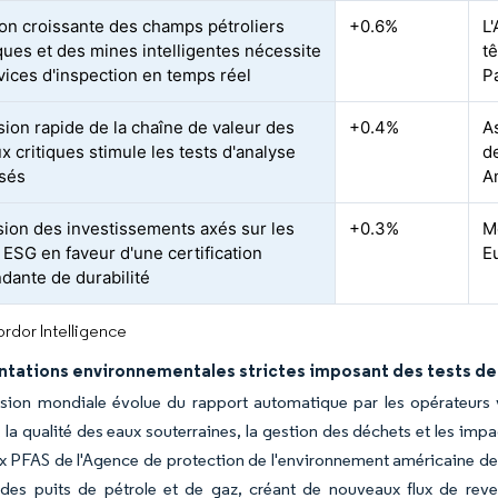
ion croissante des champs pétroliers
+0.6%
L
ues et des mines intelligentes nécessite
t
vices d'inspection en temps réel
P
sion rapide de la chaîne de valeur des
+0.4%
A
x critiques stimule les tests d'analyse
d
isés
A
sion des investissements axés sur les
+0.3%
Mo
 ESG en faveur d'une certification
E
dante de durabilité
rdor Intelligence
tations environnementales strictes imposant des tests de 
sion mondiale évolue du rapport automatique par les opérateurs v
 la qualité des eaux souterraines, la gestion des déchets et les impac
ux PFAS de l'Agence de protection de l'environnement américaine de
 des puits de pétrole et de gaz, créant de nouveaux flux de reven