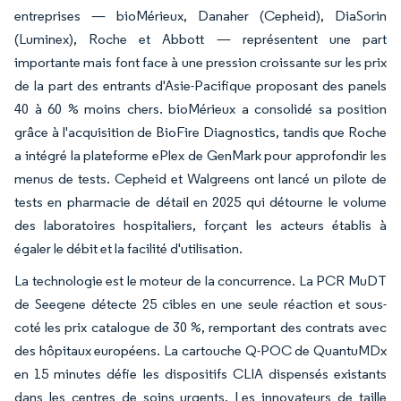
entreprises — bioMérieux, Danaher (Cepheid), DiaSorin
(Luminex), Roche et Abbott — représentent une part
importante mais font face à une pression croissante sur les prix
de la part des entrants d'Asie-Pacifique proposant des panels
40 à 60 % moins chers. bioMérieux a consolidé sa position
grâce à l'acquisition de BioFire Diagnostics, tandis que Roche
a intégré la plateforme ePlex de GenMark pour approfondir les
menus de tests. Cepheid et Walgreens ont lancé un pilote de
tests en pharmacie de détail en 2025 qui détourne le volume
des laboratoires hospitaliers, forçant les acteurs établis à
égaler le débit et la facilité d'utilisation.
La technologie est le moteur de la concurrence. La PCR MuDT
de Seegene détecte 25 cibles en une seule réaction et sous-
coté les prix catalogue de 30 %, remportant des contrats avec
des hôpitaux européens. La cartouche Q-POC de QuantuMDx
en 15 minutes défie les dispositifs CLIA dispensés existants
dans les centres de soins urgents. Les innovateurs de taille