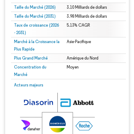
Taille du Marché (2026)
3.10 Milliards de dollars
Taille du Marché (2031)
3.98 Milliards de dollars
Taux de croissance (2026
5.13% CAGR
- 2031)
Marché à la Croissance la
Asie-Pacifique
Plus Rapide
Plus Grand Marché
Amérique du Nord
Concentration du
Moyen
Marché
Image © Mordor Intelligence. La réutilisation nécessite une attribution sous CC 
Acteurs majeurs