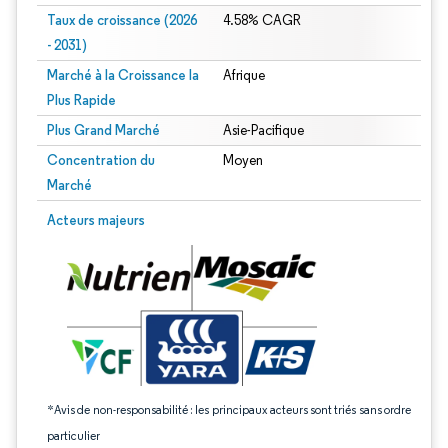
Taux de croissance (2026
4.58% CAGR
- 2031)
Marché à la Croissance la
Afrique
Plus Rapide
Plus Grand Marché
Asie-Pacifique
Concentration du
Moyen
Marché
Image © Mordor Intelligence. La réutilisation nécessite une attribution sous CC 
Acteurs majeurs
*Avis de non-responsabilité : les principaux acteurs sont triés sans ordre
particulier