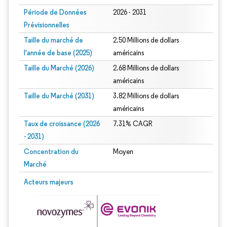
Période de Données
2026 - 2031
Prévisionnelles
Taille du marché de
2.50 Millions de dollars
l'année de base (2025)
américains
Taille du Marché (2026)
2.68 Millions de dollars
américains
Taille du Marché (2031)
3.82 Millions de dollars
américains
Taux de croissance (2026
7.31% CAGR
- 2031)
Concentration du
Moyen
Marché
Image © Mordor Intelligence. La réutilisation nécessite une attribution sous CC 
Acteurs majeurs