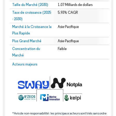
Taille du Marché (2030)
1.07 Milliards de dollars
Taux de croissance (2025
5.93% CAGR
- 2030)
Marché à la Croissance la
Asie-Pacifique
Plus Rapide
Plus Grand Marché
Asie-Pacifique
Concentration du
Faible
Marché
Image © Mordor Intelligence. La réutilisation nécessite une attribution sous CC 
Acteurs majeurs
*Avis de non-responsabilité : les principaux acteurs sont triés sans ordre