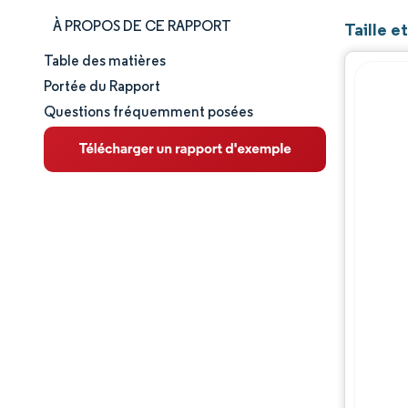
À PROPOS DE CE RAPPORT
Taille e
Table des matières
Taille et part de marché
Portée du Rapport
Questions fréquemment posées
Analyse du marché
Tendances et perspectives
Analyse des segments
Analyse géographique
Paysage concurrentiel
Acteurs majeurs
Évolutions de l'industrie