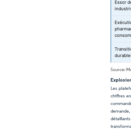
Essor 
industri
Exécut
pharmac
consom
Transit
durable
Source: Mo
Explosio
Les platef
chiffres e
commandes
demande, l
détaillant
transforma