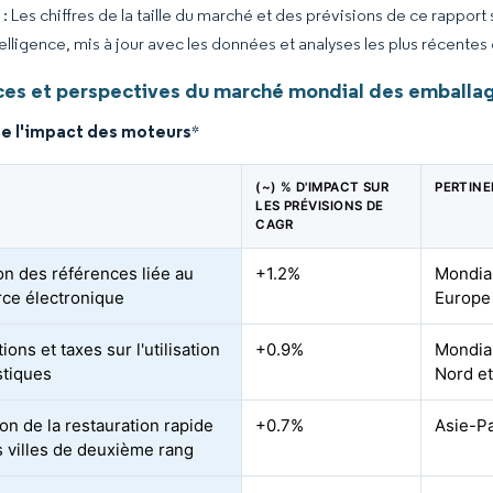
 Les chiffres de la taille du marché et des prévisions de ce rapport
elligence, mis à jour avec les données et analyses les plus récentes
es et perspectives du marché mondial des emballage
de l'impact des moteurs
*
(~) % D'IMPACT SUR
PERTIN
LES PRÉVISIONS DE
CAGR
on des références liée au
+1.2%
Mondial
ce électronique
Europe 
tions et taxes sur l'utilisation
+0.9%
Mondial
stiques
Nord et
on de la restauration rapide
+0.7%
Asie-Pa
s villes de deuxième rang