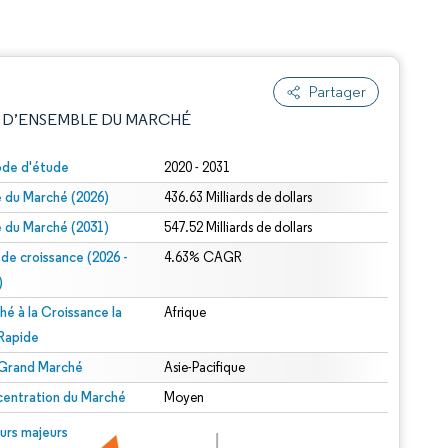
Partager
 D’ENSEMBLE DU MARCHÉ
ode d'étude
2020 - 2031
le du Marché (2026)
436.63 Milliards de dollars
le du Marché (2031)
547.52 Milliards de dollars
 de croissance (2026 -
4.63% CAGR
)
hé à la Croissance la
Afrique
e attribution sous CC BY 4.0.
 Rapide
 Grand Marché
Asie-Pacifique
entration du Marché
Moyen
© Mordor Intelligence. La réutilisation nécessite une attribution sous CC BY 4.0.
urs majeurs