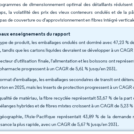
rogrammes de dimensionnement optimal des détaillants réduisent 
s, la volatilité des prix des vieux conteneurs ondulés et de la 
pas de couverture ou d'approvisionnement en fibres intégré vertica
paux enseignements du rapport
type de produit, les emballages ondulés ont dominé avec 47,23 % de
, tandis que les cartons liquides devraient se développer à un CAGR
ecteur d'utilisation finale, l'alimentation et les boissons ont représen
a pharmacie progressent à un CAGR de 5,61 % jusqu'en 2031.
format d'emballage, les emballages secondaires de transit ont déte
arton en 2025, mais les inserts de protection progressent à un CAGR 
qualité de matériau, la fibre recyclée représentait 53,67 % de la par
mélanges hybrides et de fibres mixtes croissent à un CAGR de 5,23 % 
géographie, l'Asie-Pacifique représentait 43,89 % de la demande m
ssance la plus rapide, avec un CAGR de 5,67 % jusqu'en 2031.