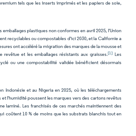
emium tels que les inserts imprimés et les papiers de soie,
emballages plastiques non conformes en avril 2025, l'Union
ent recyclables ou compostables d'ici 2030, et la Californie a
esures ont accéléré la migration des marques de la mousse et
[1]
e revêtue et les emballages résistants aux graisses.
Les
yclé ou une compostabilité validée bénéficient désormais
 en Indonésie et au Nigeria en 2025, où les téléchargements
s et l'humidité poussent les marques vers des cartons revêtus
lène laminé. Les franchisés de ces marchés maintiennent des
s qui coûtent 10 % de moins que les substrats blanchis tout en