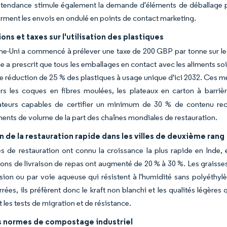
 tendance stimule également la demande d'éléments de déballage pr
orment les envois en ondulé en points de contact marketing.
ions et taxes sur l'utilisation des plastiques
-Uni a commencé à prélever une taxe de 200 GBP par tonne sur les 
 a prescrit que tous les emballages en contact avec les aliments soi
 réduction de 25 % des plastiques à usage unique d'ici 2032. Ces m
rs les coques en fibres moulées, les plateaux en carton à barrièr
ateurs capables de certifier un minimum de 30 % de contenu rec
nts de volume de la part des chaînes mondiales de restauration.
 de la restauration rapide dans les villes de deuxième rang
s de restauration ont connu la croissance la plus rapide en Inde,
ions de livraison de repas ont augmenté de 20 % à 30 %. Les graisse
sion ou par voie aqueuse qui résistent à l'humidité sans polyéthy
rées, ils préfèrent donc le kraft non blanchi et les qualités légère
 les tests de migration et de résistance.
s normes de compostage industriel