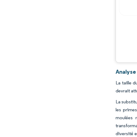
Analyse
La taille 
devrait at
La substit
les primes
moulées r
transforma
diversité 