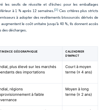
ré les seuils de réussite et d'échec pour les emballages
[2]
nférieur à 1 % après 12 semaines.
Ces critères plus stricts
ournisseurs à adopter des revêtements biosourcés dérivés de
augmentent le coût unitaire jusqu'à 40 %, ils donnent accès
s des décharges.
TINENCE GÉOGRAPHIQUE
CALENDRIER
D'IMPACT
dial, plus élevé sur les marchés
Court à moyen
endants des importations
terme (≤ 4 ans)
dial, régions
Moyen à long
pprovisionnement à faible
terme (≥ 2 ans)
uvernance