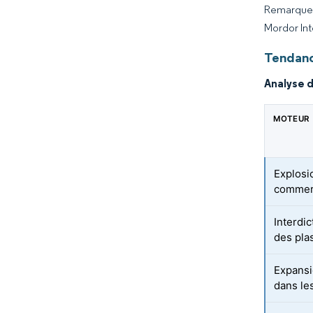
Remarque :
Mordor Int
Tendanc
Analyse 
MOTEUR
Explosi
commer
Interdic
des pla
Expansi
dans le