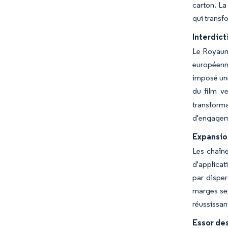
carton. La
qui transf
Interdict
Le Royaume
européenne
imposé une
du film ve
transform
d'engageme
Expansion
Les chaîne
d'applicat
par disper
marges ser
réussissant
Essor de