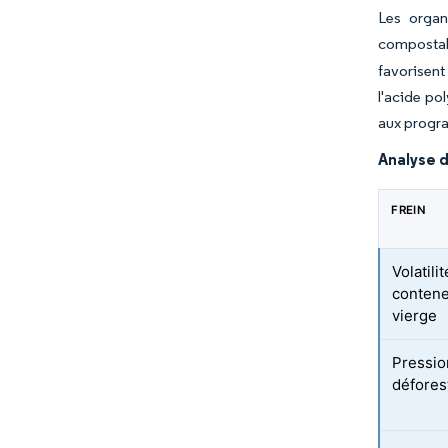
Les organ
compostabl
favorisent
l'acide po
aux progr
Analyse d
FREIN
Volatili
contene
vierge
Pressio
défores