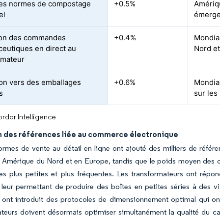
des normes de compostage
+0.5%
Amériqu
el
émerge
ion des commandes
+0.4%
Mondial
eutiques en direct au
Nord e
mateur
ion vers des emballages
+0.6%
Mondia
s
sur le
rdor Intelligence
n des références liée au commerce électronique
ormes de vente au détail en ligne ont ajouté des milliers de référ
n Amérique du Nord et en Europe, tandis que le poids moyen des co
 plus petites et plus fréquentes. Les transformateurs ont répo
eur permettant de produire des boîtes en petites séries à des vit
s ont introduit des protocoles de dimensionnement optimal qui ont 
teurs doivent désormais optimiser simultanément la qualité du car