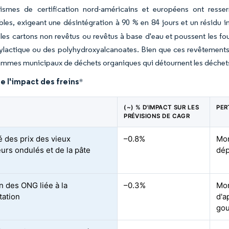
ismes de certification nord-américains et européens ont resser
es, exigeant une désintégration à 90 % en 84 jours et un résidu i
 les cartons non revêtus ou revêtus à base d'eau et poussent les f
lylactique ou des polyhydroxyalcanoates. Bien que ces revêtements 
ammes municipaux de déchets organiques qui détournent les déchet
e l'impact des freins
*
(~) % D'IMPACT SUR LES
PER
PRÉVISIONS DE CAGR
té des prix des vieux
–0.8%
Mon
urs ondulés et de la pâte
dép
n des ONG liée à la
–0.3%
Mon
tation
d'a
go