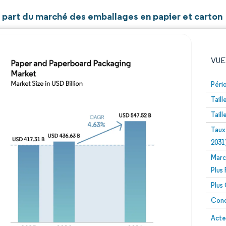
t part du marché des emballages en papier et carton
VUE
Péri
Tail
Tail
Taux
2031
Marc
Image © Mordor Intelligence. La réutilisation nécessite un
Plus
Plus
Conc
Image 
Acte