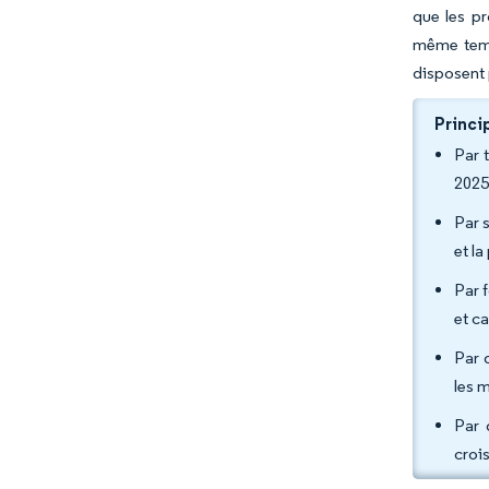
que les p
même temp
disposent 
Princi
Par 
2025
Par s
et l
Par 
et c
Par 
les 
Par 
croi