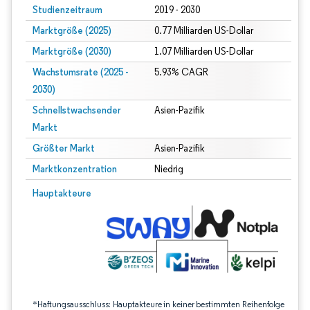
Studienzeitraum
2019 - 2030
Marktgröße (2025)
0.77 Milliarden US-Dollar
Marktgröße (2030)
1.07 Milliarden US-Dollar
Wachstumsrate (2025 -
5.93% CAGR
2030)
Schnellstwachsender
Asien-Pazifik
Markt
Größter Markt
Asien-Pazifik
Marktkonzentration
Niedrig
Bild © Mordor Intelligence. Wiederverwendung erfordert Namensnennung gem
Hauptakteure
*Haftungsausschluss: Hauptakteure in keiner bestimmten Reihenfolge