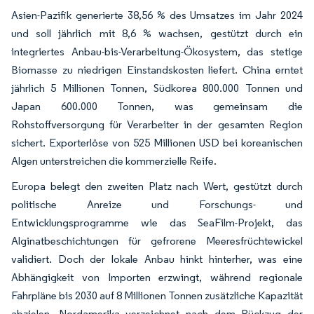
Asien-Pazifik generierte 38,56 % des Umsatzes im Jahr 2024
und soll jährlich mit 8,6 % wachsen, gestützt durch ein
integriertes Anbau-bis-Verarbeitung-Ökosystem, das stetige
Biomasse zu niedrigen Einstandskosten liefert. China erntet
jährlich 5 Millionen Tonnen, Südkorea 800.000 Tonnen und
Japan 600.000 Tonnen, was gemeinsam die
Rohstoffversorgung für Verarbeiter in der gesamten Region
sichert. Exporterlöse von 525 Millionen USD bei koreanischen
Algen unterstreichen die kommerzielle Reife.
Europa belegt den zweiten Platz nach Wert, gestützt durch
politische Anreize und Forschungs- und
Entwicklungsprogramme wie das SeaFilm-Projekt, das
Alginatbeschichtungen für gefrorene Meeresfrüchtewickel
validiert. Doch der lokale Anbau hinkt hinterher, was eine
Abhängigkeit von Importen erzwingt, während regionale
Fahrpläne bis 2030 auf 8 Millionen Tonnen zusätzliche Kapazität
abzielen. Nordamerika verzeichnet nach dem Rückzug der