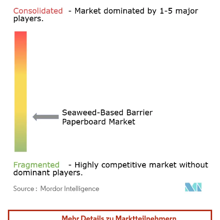
Bild © Mordor Intelligence. Wiederverwendung erfordert Namensnennung gemäß