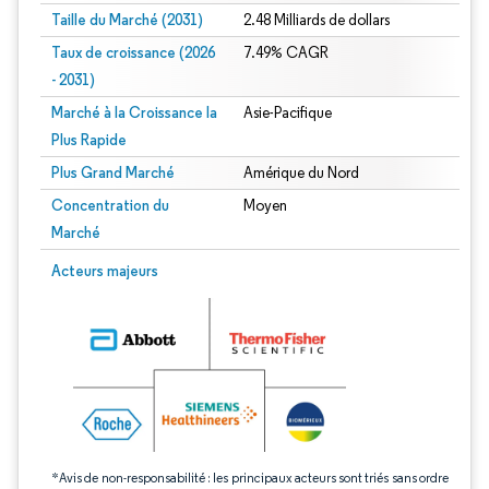
Taille du Marché (2031)
2.48 Milliards de dollars
Taux de croissance (2026
7.49% CAGR
- 2031)
Marché à la Croissance la
Asie-Pacifique
Plus Rapide
Plus Grand Marché
Amérique du Nord
Concentration du
Moyen
Marché
Image © Mordor Intelligence. La réutilisation nécessite une attribution sous CC 
Acteurs majeurs
*Avis de non-responsabilité : les principaux acteurs sont triés sans ordre