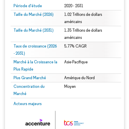
Période d'étude
2020 - 2031
Taille du Marché (2026)
1.02 Trillions de dollars
américains
Taille du Marché (2031)
1.35 Trillions de dollars
américains
Taux de croissance (2026
5.77% CAGR
- 2031)
Marché à la Croissance la
Asie-Pacifique
Plus Rapide
Plus Grand Marché
Amérique du Nord
Concentration du
Moyen
Marché
Image © Mordor Intelligence. La réutilisation nécessite une attribution sous CC 
Acteurs majeurs