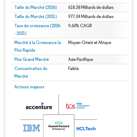
Taille du Marché (2026)
618.38 Milliards de dollars
Taille du Marché (2031)
977.04 Milliards de dollars
Taux de croissance (2026
9.60% CAGR
- 2031)
Marché à la Croissance la
Moyen-Orient et Afrique
Plus Rapide
Plus Grand Marché
Asie-Pacifique
Concentration du
Faible
Marché
Image © Mordor Intelligence. La réutilisation nécessite une attribution sous CC 
Acteurs majeurs