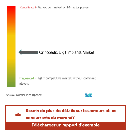
Image © Mordor Intelligence. La réutilisation nécessite une attribution sous CC BY 4.