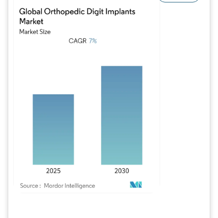
Image © Mordor Intelligence. La réutilisation nécessite une attribution sous CC BY