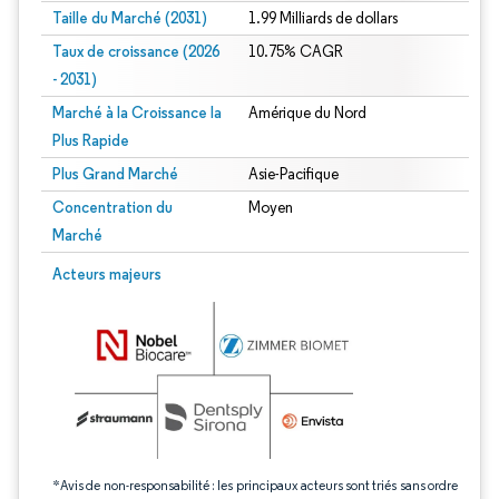
Taille du Marché (2031)
1.99 Milliards de dollars
Taux de croissance (2026
10.75% CAGR
- 2031)
Marché à la Croissance la
Amérique du Nord
Plus Rapide
Plus Grand Marché
Asie-Pacifique
Concentration du
Moyen
Marché
Image © Mordor Intelligence. La réutilisation nécessite une attribution sous CC 
Acteurs majeurs
*Avis de non-responsabilité : les principaux acteurs sont triés sans ordre