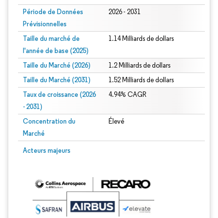
Période de Données
2026 - 2031
Prévisionnelles
Taille du marché de
1.14 Milliards de dollars
l'année de base (2025)
Taille du Marché (2026)
1.2 Milliards de dollars
Taille du Marché (2031)
1.52 Milliards de dollars
Taux de croissance (2026
4.94% CAGR
- 2031)
Concentration du
Élevé
Marché
Image © Mordor Intelligence. La réutilisation nécessite une attribution sous CC 
Acteurs majeurs