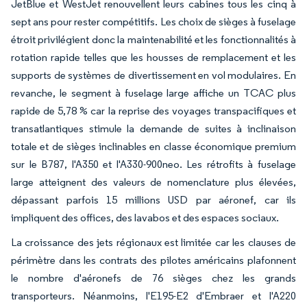
JetBlue et WestJet renouvellent leurs cabines tous les cinq à
sept ans pour rester compétitifs. Les choix de sièges à fuselage
étroit privilégient donc la maintenabilité et les fonctionnalités à
rotation rapide telles que les housses de remplacement et les
supports de systèmes de divertissement en vol modulaires. En
revanche, le segment à fuselage large affiche un TCAC plus
rapide de 5,78 % car la reprise des voyages transpacifiques et
transatlantiques stimule la demande de suites à inclinaison
totale et de sièges inclinables en classe économique premium
sur le B787, l'A350 et l'A330-900neo. Les rétrofits à fuselage
large atteignent des valeurs de nomenclature plus élevées,
dépassant parfois 15 millions USD par aéronef, car ils
impliquent des offices, des lavabos et des espaces sociaux.
La croissance des jets régionaux est limitée car les clauses de
périmètre dans les contrats des pilotes américains plafonnent
le nombre d'aéronefs de 76 sièges chez les grands
transporteurs. Néanmoins, l'E195-E2 d'Embraer et l'A220