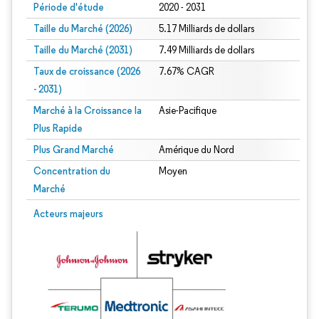
Période d'étude
2020 - 2031
Taille du Marché (2026)
5.17 Milliards de dollars
Taille du Marché (2031)
7.49 Milliards de dollars
Taux de croissance (2026
7.67% CAGR
- 2031)
Marché à la Croissance la
Asie-Pacifique
Plus Rapide
Plus Grand Marché
Amérique du Nord
Concentration du
Moyen
Marché
Image © Mordor Intelligence. La réutilisation nécessite une attribution sous CC 
Acteurs majeurs