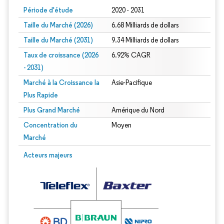
Période d'étude
2020 - 2031
Taille du Marché (2026)
6.68 Milliards de dollars
Taille du Marché (2031)
9.34 Milliards de dollars
Taux de croissance (2026
6.92% CAGR
- 2031)
Marché à la Croissance la
Asie-Pacifique
Plus Rapide
Plus Grand Marché
Amérique du Nord
Concentration du
Moyen
Marché
Image © Mordor Intelligence. La réutilisation nécessite une attribution sous CC 
Acteurs majeurs