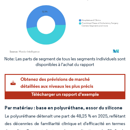
Image © Mordor Intelligence. La réutilisation nécessite une attribution sous CC BY 4.
Par matériau : base en polyuréthane, essor du silicone
Le polyuréthane détenait une part de 48,25 % en 2025, reflétant
des décennies de familiarité clinique et d'efficacité en termes