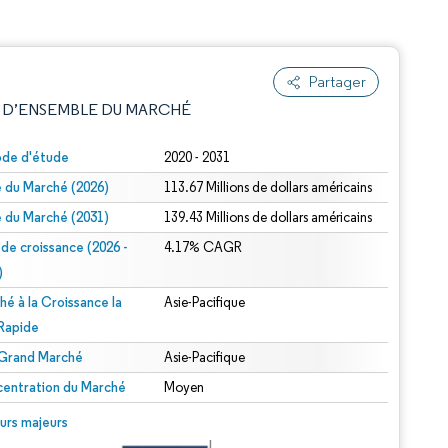
Partager
 D’ENSEMBLE DU MARCHÉ
ode d'étude
2020 - 2031
le du Marché (2026)
113.67 Millions de dollars américains
le du Marché (2031)
139.43 Millions de dollars américains
 de croissance (2026 -
4.17% CAGR
)
hé à la Croissance la
Asie-Pacifique
e attribution sous CC BY 4.0.
 Rapide
 Grand Marché
Asie-Pacifique
entration du Marché
Moyen
© Mordor Intelligence. La réutilisation nécessite une attribution sous CC BY 4.0.
urs majeurs