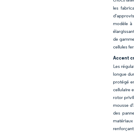
les fabric
d'approvis
modèle à 
élargissan
de gamme, 
cellules f
Accent cr
Les régula
longue dur
protégé e
cellulaire
rotor priv
mousse d'a
des panne
matériaux 
renforçant