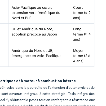
Asie-Pacifique au cœur,
Court
extension vers l'Amérique du
terme (≤ 2
Nord et l'UE
ans)
UE et Amérique du Nord,
Long
adoption précoce au Japon
terme (≥ 4
ans)
Amérique du Nord et UE,
Moyen
émergence en Asie-Pacifique
terme (2 à
4 ans)
ectriques et à moteur à combustion interne
éhicules dans la poursuite de l'extension d'autonomie et du
sont devenus intégraux à cette stratégie. Tesla intègre des
del Y, réduisant le poids tout en renforçant la résistance aux
et le système à double crédit de la Chine poussent également