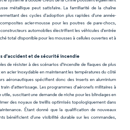
se métallique peut satisfaire. La familiarité de la chaîne
 permettant des cycles d'adoption plus rapides d'une année-
és composites acier-mousse pour les poutres de pare-chocs,
constructeurs automobiles électrifient les véhicules d'entrée
ché total disponible pour les mousses à cellules ouvertes et à
as d'accident et de sécurité incendie
es de résister à des scénarios d'incendie de flaques de plus
 en acier inoxydable en maintenant les températures du côté
rs aéronautiques spécifient donc des inserts en aluminium
e train d'atterrissage. Les programmes d'aéronefs militaires à
ge utile, suscitant une demande de niche pour les blindages en
rimer des noyaux de treillis optimisés topologiquement dans
intenance. Étant donné que la qualification de nouveaux
ants bénéficient d'une visibilité durable sur les commandes,