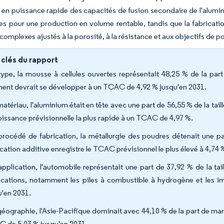
en puissance rapide des capacités de fusion secondaire de l'alumini
s pour une production en volume rentable, tandis que la fabricati
s complexes ajustés à la porosité, à la résistance et aux objectifs de p
 clés du rapport
type, la mousse à cellules ouvertes représentait 48,25 % de la p
ent devrait se développer à un TCAC de 4,92 % jusqu'en 2031.
matériau, l'aluminium était en tête avec une part de 56,55 % de la ta
roissance prévisionnelle la plus rapide à un TCAC de 4,97 %.
procédé de fabrication, la métallurgie des poudres détenait une par
ication additive enregistre le TCAC prévisionnel le plus élevé à 4,74 
application, l'automobile représentait une part de 37,92 % de la ta
ications, notamment les piles à combustible à hydrogène et les
u'en 2031.
géographie, l'Asie-Pacifique dominait avec 44,10 % de la part de mar
 de 5,03 % jusqu'en 2031.