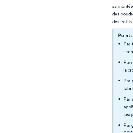
sa montée 
des poudre
des treilli
Points
Par 
segm
Par 
la c
Par 
fabr
Par 
appl
jusq
Par 
TCAC