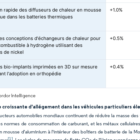
n rapide des diffuseurs de chaleur en mousse
+1.0%
que dans les batteries thermiques
es conceptions d'échangeurs de chaleur pour
+0.5%
 combustible à hydrogène utilisant des
 de nickel
 bio-implants imprimées en 3D sur mesure
+0.4%
ant l'adoption en orthopédie
rdor Intelligence
croissante d'allégement dans les véhicules particuliers él
ucteurs automobiles mondiaux continuent de réduire la masse des v
s normes de consommation de carburant, et les métaux cellulaires 
n mousse d'aluminium à l'intérieur des boîtiers de batterie de la Mo
[1]
raux
. Les règles de moyenne de flotte CO₂ de l'Union européenne 