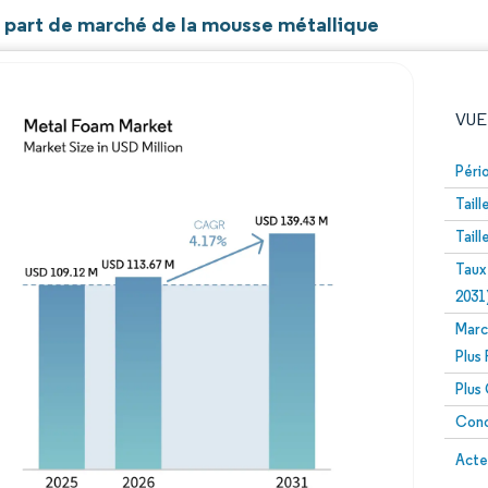
t part de marché de la mousse métallique
VUE
Péri
Tail
Tail
Taux
2031
Marc
Image © Mordor Intelligence. La réutilisation nécessite un
Plus
Plus
Conc
Image 
Acte