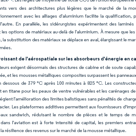
ants vers des architectures plus légères que le marché de la mous
ionnement avec les alliages d'aluminium facilite la qualification,
l'autre. En parallèle, les sidérurgistes expérimentent des lamin
t les options de matériaux au-delà de l'aluminium. À mesure que les 
la substitution des matériaux se déplace en aval, élargissant le mar
ermées.
oissant de l'aérospatiale sur les absorbeurs d'énergie en c
teurs exigent désormais des structures de cabine et de soute capabl
ée, et les mousses métalliques composites surpassent les panneaux
n dessous de 379 °C après 100 minutes à 825 °C. Les constructeu
 et en titane pour les peaux de ventre vulnérables et les carénages d
ilégient l'amélioration des limites balistiques sans pénalités de char
cier. Les plateformes additives permettent aux fournisseurs d'imp
aux sandwich, réduisant le nombre de pièces et le temps de ma
dans l'aviation est à forte intensité de capital, les premiers entr
 la résilience des revenus sur le marché de la mousse métallique.