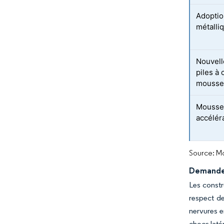
Adoptio
métalli
Nouvell
piles à
mousses
Mousses
accélér
Source: Mo
Demande 
Les constr
respect de
nervures e
chocs laté