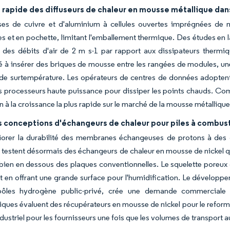
 rapide des diffuseurs de chaleur en mousse métallique dan
es de cuivre et d'aluminium à cellules ouvertes imprégnées de m
es et en pochette, limitant l'emballement thermique. Des études e
des débits d'air de 2 m s-1 par rapport aux dissipateurs thermiqu
 insérer des briques de mousse entre les rangées de modules, une con
 de surtempérature. Les opérateurs de centres de données adopten
es processeurs haute puissance pour dissiper les points chauds. Co
ion à la croissance la plus rapide sur le marché de la mousse métalliq
 conceptions d'échangeurs de chaleur pour piles à combust
iorer la durabilité des membranes échangeuses de protons à des d
testent désormais des échangeurs de chaleur en mousse de nickel qui
bien en dessous des plaques conventionnelles. Le squelette poreu
t en offrant une grande surface pour l'humidification. Le développ
ôles hydrogène public-privé, crée une demande commerciale p
ques évaluent des récupérateurs en mousse de nickel pour le reform
ndustriel pour les fournisseurs une fois que les volumes de transport