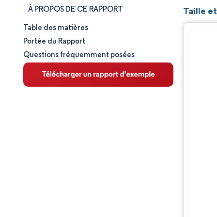
À PROPOS DE CE RAPPORT
Taille e
Table des matières
Taille et part de marché
Portée du Rapport
Questions fréquemment posées
Analyse du marché
Tendances et perspectives
Analyse des segments
Analyse géographique
Paysage concurrentiel
Acteurs majeurs
Évolutions de l'industrie