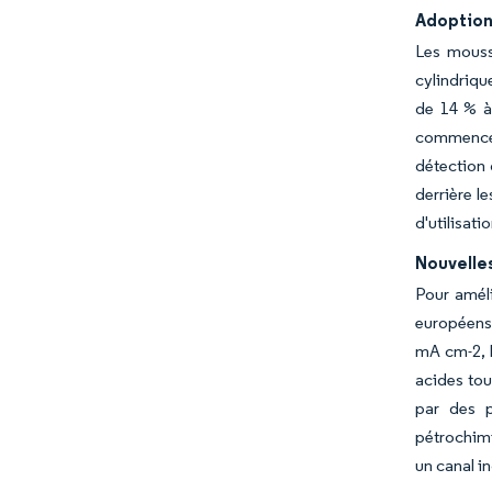
Adoption
Les mouss
cylindriqu
de 14 % à 
commencé à
détection
derrière l
d'utilisat
Nouvelles
Pour amél
européens 
mA cm-2, 
acides tou
par des p
pétrochimi
un canal i