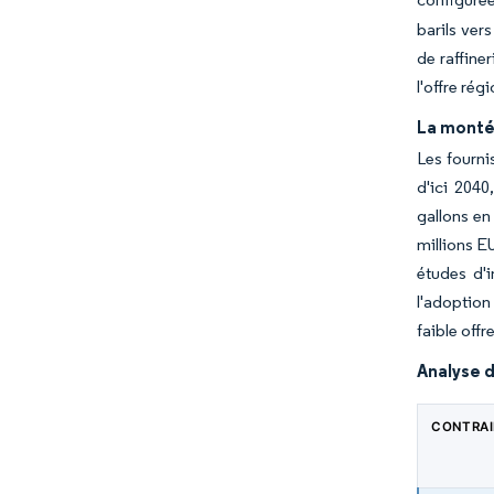
barils ver
de raffine
l'offre rég
La monté
Les fourni
d'ici 204
gallons en
millions E
études d'
l'adoption
faible off
Analyse d
CONTRA