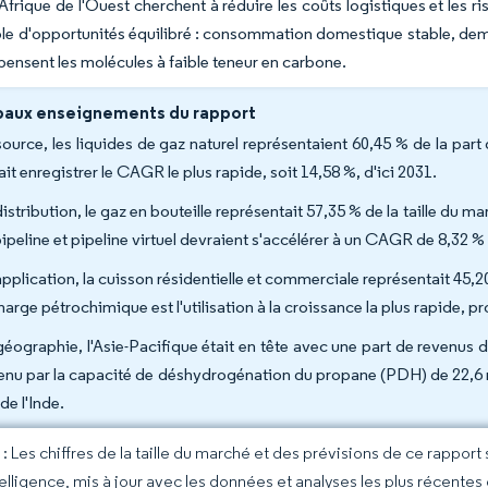
 Afrique de l'Ouest cherchent à réduire les coûts logistiques et les
e d'opportunités équilibré : consommation domestique stable, dem
ensent les molécules à faible teneur en carbone.
paux enseignements du rapport
source, les liquides de gaz naturel représentaient 60,45 % de la part
it enregistrer le CAGR le plus rapide, soit 14,58 %, d'ici 2031.
istribution, le gaz en bouteille représentait 57,35 % de la taille du 
ipeline et pipeline virtuel devraient s'accélérer à un CAGR de 8,32 % 
application, la cuisson résidentielle et commerciale représentait 45,2
 charge pétrochimique est l'utilisation à la croissance la plus rapide
géographie, l'Asie-Pacifique était en tête avec une part de revenus
enu par la capacité de déshydrogénation du propane (PDH) de 22,6 m
 de l'Inde.
 Les chiffres de la taille du marché et des prévisions de ce rapport
elligence, mis à jour avec les données et analyses les plus récentes