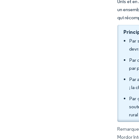
Unis et en
un ensembl
qui récomp
Princi
Par 
devra
Par d
par p
Par 
; la
Par 
sout
rural
Remarque :
Mordor Int