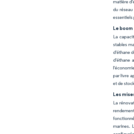
matière d'é
du réseau 
essentiels
Le boom 
La capacit
stables ma
d'éthane d
d'éthane 
l'économie
par livre 
et de stoc
Les mises
La rénovat
rendement
fonctionné
marines. 
configurée