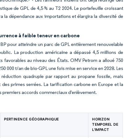
stique de GPL de 4,5 % au T2 2024. Le portefeuille croissant
a la dépendance aux importations et élargira la diversité de
urrence à faible teneur en carbone
GBP pour atteindre un parc de GPL entièrement renouvelable
ublic. La production américaine a dépassé 4,5 millions de
dits favorables au niveau des États. OMV Petrom a alloué 750
250 000 t/an de bio-GPL une fois mise en service en 2028. Les
e réduction quadruple par rapport au propane fossile, mais
t des primes serrées. La tarification carbone en Europe et la
 les premiers accords commerciaux d'enlèvement.
PERTINENCE GÉOGRAPHIQUE
HORIZON
TEMPOREL DE
L'IMPACT