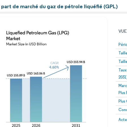
t part de marché du gaz de pétrole liquéfié (GPL)
VUE
Péri
Tail
Tail
Taux
2031
Marc
Image © Mordor Intelligence. La réutilisation nécessite un
Plus
Plus
Conc
Image 
Acte