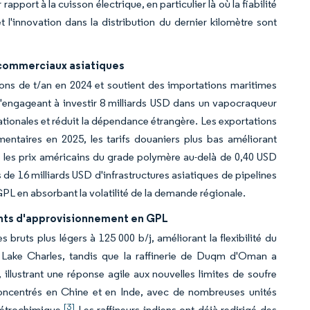
pport à la cuisson électrique, en particulier là où la fiabilité
 l'innovation dans la distribution du dernier kilomètre sont
 commerciaux asiatiques
ons de t/an en 2024 et soutient des importations maritimes
s'engageant à investir 8 milliards USD dans un vapocraqueur
nationales et réduit la dépendance étrangère. Les exportations
ntaires en 2025, les tarifs douaniers plus bas améliorant
é les prix américains du grade polymère au-delà de 0,40 USD
s de 16 milliards USD d'infrastructures asiatiques de pipelines
PL en absorbant la volatilité de la demande régionale.
oints d'approvisionnement en GPL
ruts plus légers à 125 000 b/j, améliorant la flexibilité du
 Lake Charles, tandis que la raffinerie de Duqm d'Oman a
llustrant une réponse agile aux nouvelles limites de soufre
 concentrés en Chine et en Inde, avec de nombreuses unités
[3]
pétrochimique.
Les raffineurs indiens ont déjà redirigé des