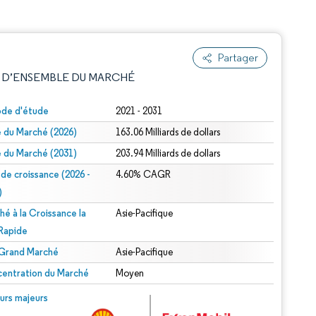
Partager
 D’ENSEMBLE DU MARCHÉ
ode d'étude
2021 - 2031
le du Marché (2026)
163.06 Milliards de dollars
le du Marché (2031)
203.94 Milliards de dollars
 de croissance (2026 -
4.60% CAGR
)
hé à la Croissance la
Asie-Pacifique
e attribution sous CC BY 4.0.
 Rapide
 Grand Marché
Asie-Pacifique
entration du Marché
Moyen
© Mordor Intelligence. La réutilisation nécessite une attribution sous CC BY 4.0.
urs majeurs