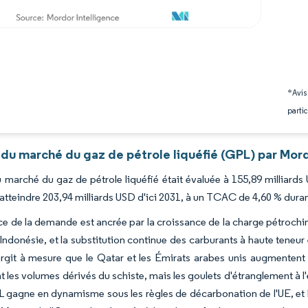
*Avis
partic
 du marché du gaz de pétrole liquéfié (GPL) par Mord
du marché du gaz de pétrole liquéfié était évaluée à 155,89 milliard
atteindre 203,94 milliards USD d'ici 2031, à un TCAC de 4,60 % duran
nce de la demande est ancrée par la croissance de la charge pétroch
 Indonésie, et la substitution continue des carburants à haute teneu
élargit à mesure que le Qatar et les Émirats arabes unis augmenten
 les volumes dérivés du schiste, mais les goulets d'étranglement à l
 gagne en dynamisme sous les règles de décarbonation de l'UE, et le