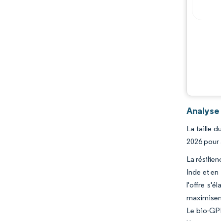
Analyse
La taille 
2026 pour 
La résilie
Inde et en
l'offre s'
maximisent
Le bio-GPL