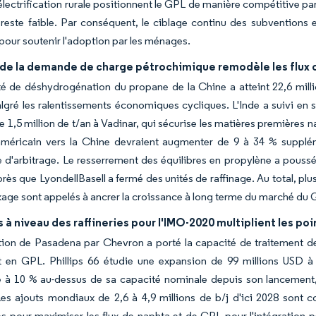
lectrification rurale positionnent le GPL de manière compétitive par ra
reste faible. Par conséquent, le ciblage continu des subventions et
 pour soutenir l'adoption par les ménages.
de la demande de charge pétrochimique remodèle les flux
é de déshydrogénation du propane de la Chine a atteint 22,6 milli
lgré les ralentissements économiques cycliques. L'Inde a suivi en 
e 1,5 million de t/an à Vadinar, qui sécurise les matières premières 
américain vers la Chine devraient augmenter de 9 à 34 % suppléme
 d'arbitrage. Le resserrement des équilibres en propylène a pouss
après que LyondellBasell a fermé des unités de raffinage. Au total, plu
kage sont appelés à ancrer la croissance à long terme du marché du G
 à niveau des raffineries pour l'IMO-2020 multiplient les p
ion de Pasadena par Chevron a porté la capacité de traitement des b
 en GPL. Phillips 66 étudie une expansion de 99 millions USD à
 à 10 % au-dessus de sa capacité nominale depuis son lancement, i
Les ajouts mondiaux de 2,6 à 4,9 millions de b/j d'ici 2028 sont
s pour maximiser les flux de naphta et de GPL pour l'intégration 