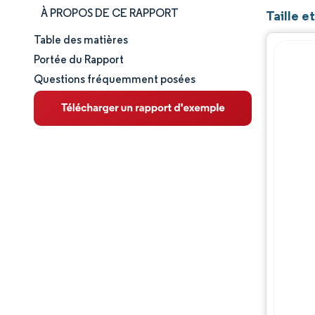
À PROPOS DE CE RAPPORT
Taille e
Table des matières
Taille et part de marché
Portée du Rapport
Questions fréquemment posées
Analyse du marché
Tendances et perspectives
Analyse des segments
Analyse géographique
Paysage concurrentiel
Acteurs majeurs
Évolutions de l'industrie