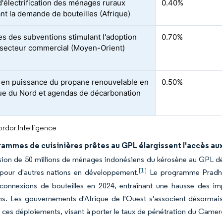
d'électrification des ménages ruraux
0.40%
nt la demande de bouteilles (Afrique)
s des subventions stimulant l'adoption
0.70%
 secteur commercial (Moyen-Orient)
en puissance du propane renouvelable en
0.50%
e du Nord et agendas de décarbonation
rdor Intelligence
rammes de cuisinières prêtes au GPL élargissent l'accès a
sion de 50 millions de ménages indonésiens du kérosène au GPL dé
[1]
 pour d'autres nations en développement.
Le programme Pradhan 
 connexions de bouteilles en 2024, entraînant une hausse des im
ns. Les gouvernements d'Afrique de l'Ouest s'associent désorma
 ces déploiements, visant à porter le taux de pénétration du Camer