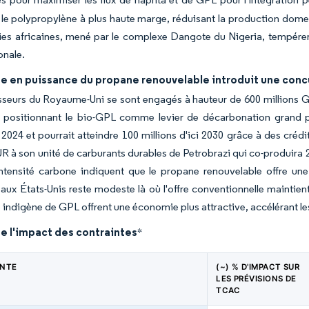
s le polypropylène à plus haute marge, réduisant la production dome
ries africaines, mené par le complexe Dangote du Nigeria, tempérer
ionale.
e en puissance du propane renouvelable introduit une conc
sseurs du Royaume-Uni se sont engagés à hauteur de 600 millions 
0, positionnant le bio-GPL comme levier de décarbonation grand p
 2024 et pourrait atteindre 100 millions d'ici 2030 grâce à des cré
UR à son unité de carburants durables de Petrobrazi qui co-produira 
intensité carbone indiquent que le propane renouvelable offre un
 aux États-Unis reste modeste là où l'offre conventionnelle maintien
re indigène de GPL offrent une économie plus attractive, accélérant
e l'impact des contraintes
*
INTE
(~) % D'IMPACT SUR
LES PRÉVISIONS DE
TCAC