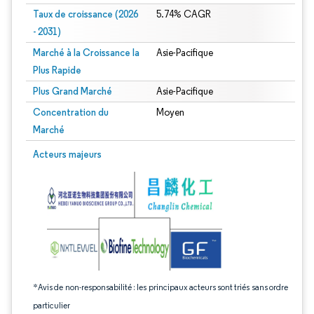
Taux de croissance (2026
5.74% CAGR
- 2031)
Marché à la Croissance la
Asie-Pacifique
Plus Rapide
Plus Grand Marché
Asie-Pacifique
Concentration du
Moyen
Marché
Image © Mordor Intelligence. La réutilisation nécessite une attribution sous CC 
Acteurs majeurs
*Avis de non-responsabilité : les principaux acteurs sont triés sans ordre
particulier