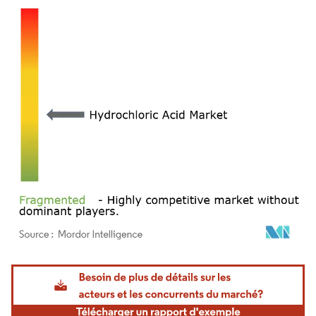
Image © Mordor Intelligence. La réutilisation nécessite une attribution sous CC BY 4.