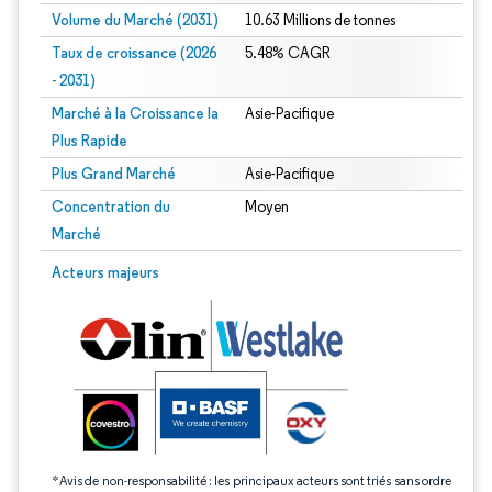
Volume du Marché (2031)
10.63 Millions de tonnes
Taux de croissance (2026
5.48% CAGR
- 2031)
Marché à la Croissance la
Asie-Pacifique
Plus Rapide
Plus Grand Marché
Asie-Pacifique
Concentration du
Moyen
Marché
Image © Mordor Intelligence. La réutilisation nécessite une attribution sous CC 
Acteurs majeurs
*Avis de non-responsabilité : les principaux acteurs sont triés sans ordre