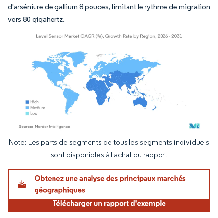
d'arséniure de gallium 8 pouces, limitant le rythme de migration
vers 80 gigahertz.
Note: Les parts de segments de tous les segments individuels
Image © Mordor Intelligence. La réutilisation nécessite une attribution sous CC BY 4.
sont disponibles à l'achat du rapport