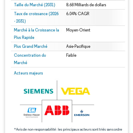
Taille du Marché (2031)
8.68 Milliards de dollars
Taux de croissance (2026
6.04% CAGR
- 2031)
Marché à la Croissance la
Moyen-Orient
Plus Rapide
Plus Grand Marché
Asie-Pacifique
Concentration du
Faible
Marché
Image © Mordor Intelligence. La réutilisation nécessite une attribution sous CC 
Acteurs majeurs
*Avis de non-responsabilité : les principaux acteurs sont triés sans ordre