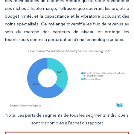
des technologies de capteurs montre que le radar revendique
des niches à haute marge, l'ultrasonique couvrant les projets à
budget limité, et la capacitance et le vibratoire occupant des
coins spécialisés. Ce mélange diversifie les flux de revenus au
sein du marché des capteurs de niveau et protège les
fournisseurs contre la perturbation d'une technologie unique.
Note: Les parts de segments de tous les segments individuels
Image © Mordor Intelligence. La réutilisation nécessite une attribution sous CC BY 4.
sont disponibles à l'achat du rapport