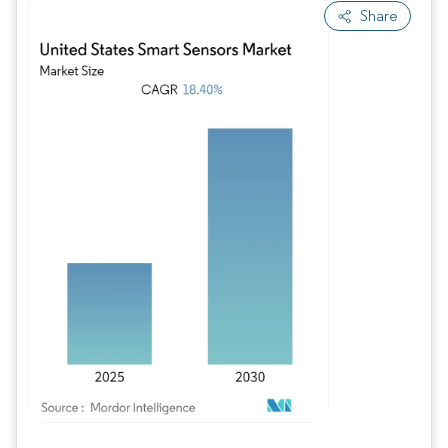
Share
Image © Mordor Intelligence. La réutilisation nécessite une attribution sous CC BY