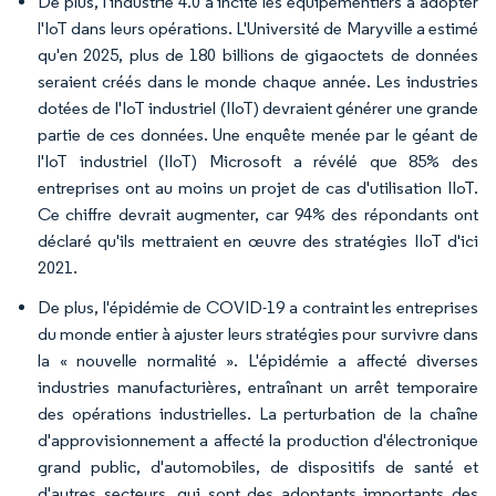
De plus, l'industrie 4.0 a incité les équipementiers à adopter
l'IoT dans leurs opérations. L'Université de Maryville a estimé
qu'en 2025, plus de 180 billions de gigaoctets de données
seraient créés dans le monde chaque année. Les industries
dotées de l'IoT industriel (IIoT) devraient générer une grande
partie de ces données. Une enquête menée par le géant de
l'IoT industriel (IIoT) Microsoft a révélé que 85% des
entreprises ont au moins un projet de cas d'utilisation IIoT.
Ce chiffre devrait augmenter, car 94% des répondants ont
déclaré qu'ils mettraient en œuvre des stratégies IIoT d'ici
2021.
De plus, l'épidémie de COVID-19 a contraint les entreprises
du monde entier à ajuster leurs stratégies pour survivre dans
la « nouvelle normalité ». L'épidémie a affecté diverses
industries manufacturières, entraînant un arrêt temporaire
des opérations industrielles. La perturbation de la chaîne
d'approvisionnement a affecté la production d'électronique
grand public, d'automobiles, de dispositifs de santé et
d'autres secteurs, qui sont des adoptants importants des