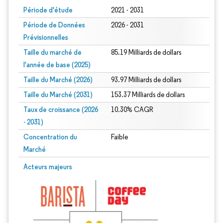
Période d'étude
2021 - 2031
Période de Données
2026 - 2031
Prévisionnelles
Taille du marché de
85.19 Milliards de dollars
l'année de base (2025)
Taille du Marché (2026)
93.97 Milliards de dollars
Taille du Marché (2031)
153.37 Milliards de dollars
Taux de croissance (2026
10.30% CAGR
- 2031)
Concentration du
Faible
Marché
Image © Mordor Intelligence. La réutilisation nécessite une attribution sous CC 
Acteurs majeurs