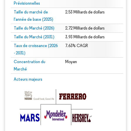
Prévisionnelles
Taille du marché de
2.53 Milliards de dollars
l'année de base (2025)
Taille du Marché (2026)
2.72 Milliards de dollars
Taille du Marché (2031)
3.93 Milliards de dollars
Taux de croissance (2026
7.63% CAGR
- 2031)
Concentration du
Moyen
Marché
Image © Mordor Intelligence. La réutilisation nécessite une attribution sous CC 
Acteurs majeurs