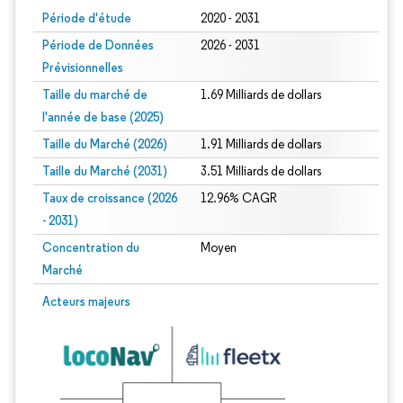
Période d'étude
2020 - 2031
Période de Données
2026 - 2031
Prévisionnelles
Taille du marché de
1.69 Milliards de dollars
l'année de base (2025)
Taille du Marché (2026)
1.91 Milliards de dollars
Taille du Marché (2031)
3.51 Milliards de dollars
Taux de croissance (2026
12.96% CAGR
- 2031)
Concentration du
Moyen
Marché
Image © Mordor Intelligence. La réutilisation nécessite une attribution sous CC 
Acteurs majeurs