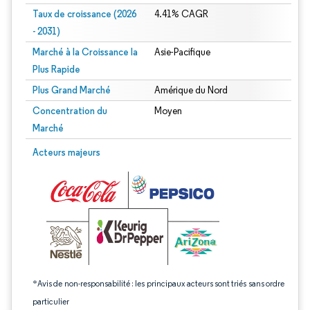
Taux de croissance (2026
4.41% CAGR
- 2031)
Marché à la Croissance la
Asie-Pacifique
Plus Rapide
Plus Grand Marché
Amérique du Nord
Concentration du
Moyen
Marché
Image © Mordor Intelligence. La réutilisation nécessite une attribution sous CC 
Acteurs majeurs
*Avis de non-responsabilité : les principaux acteurs sont triés sans ordre
particulier