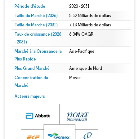
Période d'étude
2020 - 2031
Taille du Marché (2026)
5.32 Milliards de dollars
Taille du Marché (2031)
7.13 Milliards de dollars
Taux de croissance (2026
6.04% CAGR
- 2031)
Marché à la Croissance la
Asie-Pacifique
Plus Rapide
Plus Grand Marché
Amérique du Nord
Concentration du
Moyen
Marché
Image © Mordor Intelligence. La réutilisation nécessite une attribution sous CC 
Acteurs majeurs