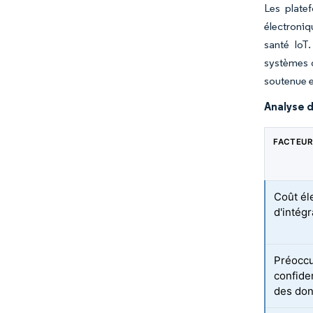
Les plate
électroniq
santé IoT.
systèmes d
soutenue e
Analyse d
FACTEUR
Coût él
d'intégr
Préoccu
confiden
des do