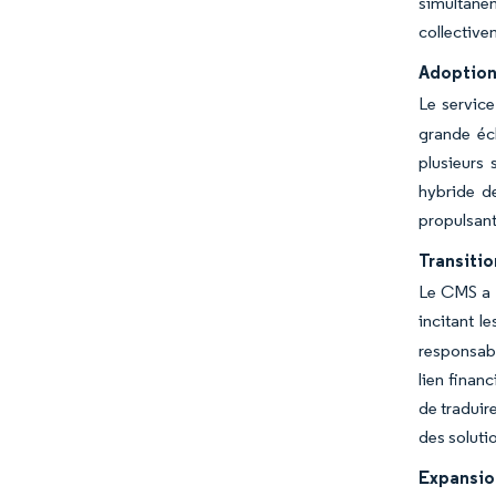
simultané
collectivem
Adoption 
Le servic
grande éc
plusieurs 
hybride de
propulsant
Transitio
Le CMS a f
incitant l
responsabl
lien finan
de traduir
des soluti
Expansion