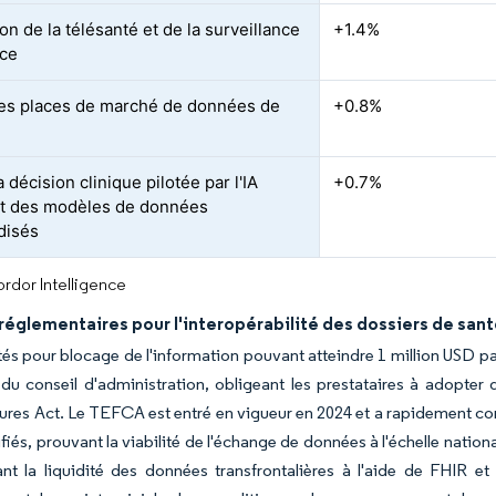
n de la télésanté et de la surveillance
+1.4%
nce
es places de marché de données de
+0.8%
a décision clinique pilotée par l'IA
+0.7%
t des modèles de données
disés
rdor Intelligence
églementaires pour l'interopérabilité des dossiers de san
tés pour blocage de l'information pouvant atteindre 1 million USD par
 du conseil d'administration, obligeant les prestataires à adopt
res Act. Le TEFCA est entré en vigueur en 2024 et a rapidement con
ifiés, prouvant la viabilité de l'échange de données à l'échelle nati
nt la liquidité des données transfrontalières à l'aide de FHIR