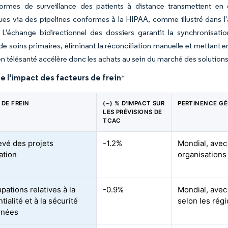
formes de surveillance des patients à distance transmettent en 
ues via des pipelines conformes à la HIPAA, comme illustré dans l
 L'échange bidirectionnel des dossiers garantit la synchronisatio
e soins primaires, éliminant la réconciliation manuelle et mettant 
n télésanté accélère donc les achats au sein du marché des solutions 
e l'impact des facteurs de frein
*
 DE FREIN
(~) % D'IMPACT SUR
PERTINENCE G
LES PRÉVISIONS DE
TCAC
evé des projets
-1.2%
Mondial, avec 
ation
organisations
pations relatives à la
-0.9%
Mondial, avec
tialité et à la sécurité
selon les rég
nnées