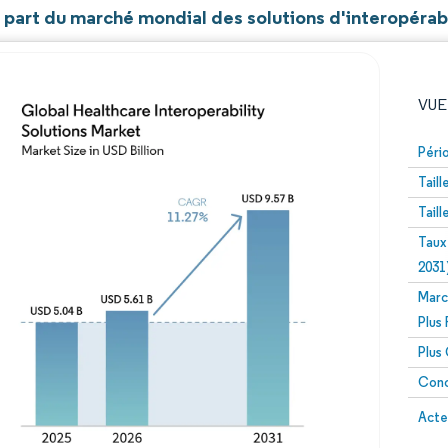
t part du marché mondial des solutions d'interopérab
VUE
Péri
Tail
Tail
Taux
2031
Marc
Image © Mordor Intelligence. La réutilisation nécessite un
Plus
Plus
Conc
Image 
Acte