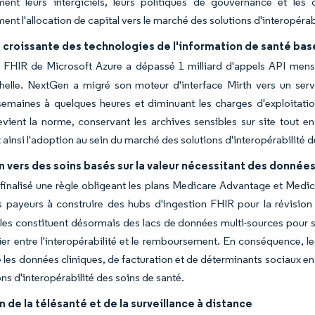
ment leurs intergiciels, leurs politiques de gouvernance et le
ent l'allocation de capital vers le marché des solutions d'interopérab
croissante des technologies de l'information de santé basé
e FHIR de Microsoft Azure a dépassé 1 milliard d'appels API mens
helle. NextGen a migré son moteur d'interface Mirth vers un ser
semaines à quelques heures et diminuant les charges d'exploitatio
vient la norme, conservant les archives sensibles sur site tout en
 ainsi l'adoption au sein du marché des solutions d'interopérabilité d
n vers des soins basés sur la valeur nécessitant des donnée
inalisé une règle obligeant les plans Medicare Advantage et Medica
es payeurs à construire des hubs d'ingestion FHIR pour la révision 
es constituent désormais des lacs de données multi-sources pour surv
cier entre l'interopérabilité et le remboursement. En conséquence, l
e les données cliniques, de facturation et de déterminants sociaux e
ons d'interopérabilité des soins de santé.
 de la télésanté et de la surveillance à distance