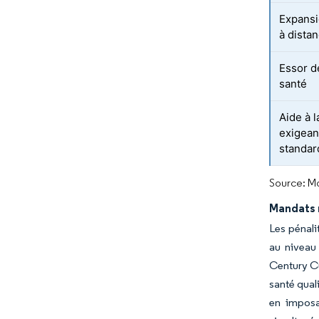
Expansio
à dista
Essor d
santé
Aide à l
exigean
standar
Source: Mo
Mandats r
Les pénali
au niveau
Century Cu
santé qual
en imposa