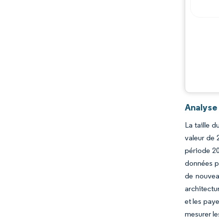
Analyse 
La taille 
valeur de 
période 20
données pr
de nouvea
architectu
et les pay
mesurer le