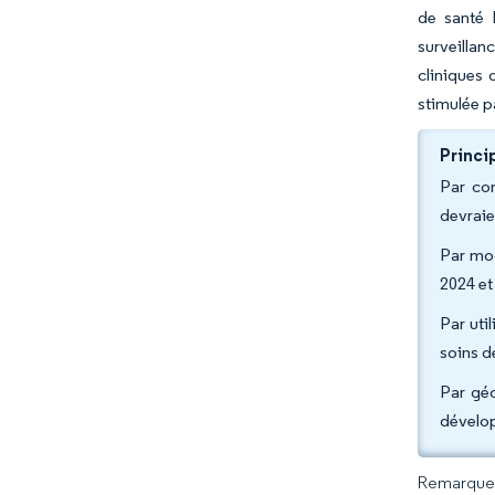
de santé 
surveilla
cliniques 
stimulée p
Princi
Par com
devraie
Par mod
2024 et
Par uti
soins d
Par géo
dévelo
Remarque :