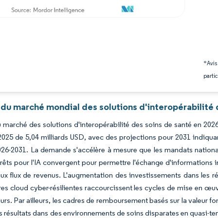
*Avis
partic
du marché mondial des solutions d'interopérabilité 
du marché des solutions d'interopérabilité des soins de santé en 202
2025 de 5,04 milliards USD, avec des projections pour 2031 indiqua
26-2031. La demande s'accélère à mesure que les mandats nationaux
êts pour l'IA convergent pour permettre l'échange d'informations inte
ux flux de revenus. L'augmentation des investissements dans les 
res cloud cyber-résilientes raccourcissent les cycles de mise en œuv
eurs. Par ailleurs, les cadres de remboursement basés sur la valeur fo
s résultats dans des environnements de soins disparates en quasi-tem