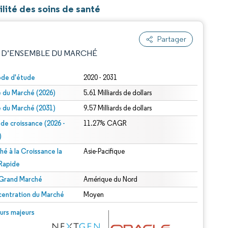
ilité des soins de santé
Partager
 D’ENSEMBLE DU MARCHÉ
ode d'étude
2020 - 2031
le du Marché (2026)
5.61 Milliards de dollars
le du Marché (2031)
9.57 Milliards de dollars
 de croissance (2026 -
11.27% CAGR
)
hé à la Croissance la
Asie-Pacifique
e attribution sous CC BY 4.0.
 Rapide
 Grand Marché
Amérique du Nord
entration du Marché
Moyen
© Mordor Intelligence. La réutilisation nécessite une attribution sous CC BY 4.0.
urs majeurs