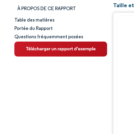
Taille e
À PROPOS DE CE RAPPORT
Table des matières
Taille et part de marché
Portée du Rapport
Questions fréquemment posées
Analyse du marché
Tendances et perspectives
Analyse des segments
Analyse géographique
Paysage concurrentiel
Acteurs majeurs
Évolutions de l'industrie