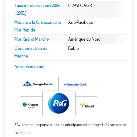
Taux de croissance (2026
5.29% CAGR
- 2031)
Marché à la Croissance la
Asie-Pacifique
Plus Rapide
Plus Grand Marché
Amérique du Nord
Concentration du
Faible
Marché
Image © Mordor Intelligence. La réutilisation nécessite une attribution sous CC 
Acteurs majeurs
*Avis de non-responsabilité : les principaux acteurs sont triés sans ordre
particulier