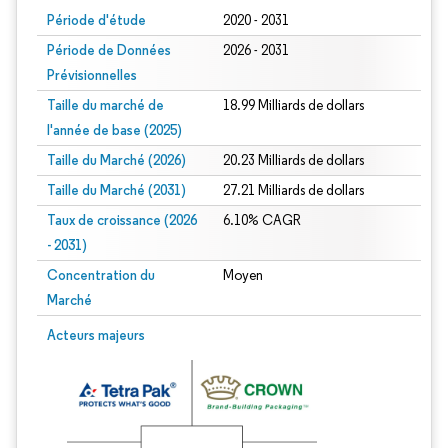
Période d'étude
2020 - 2031
Période de Données
2026 - 2031
Prévisionnelles
Taille du marché de
18.99 Milliards de dollars
l'année de base (2025)
Taille du Marché (2026)
20.23 Milliards de dollars
Taille du Marché (2031)
27.21 Milliards de dollars
Taux de croissance (2026
6.10% CAGR
- 2031)
Concentration du
Moyen
Marché
Image © Mordor Intelligence. La réutilisation nécessite une attribution sous CC 
Acteurs majeurs