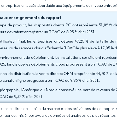
s entreprises un accès abordable aux équipements de niveau entrepr
paux enseignements du rapport
type de produit, les dispositifs clients PC ont représenté 51,02 % d
eurs devraient enregistrer un TCAC de 8,95 % d'ici 2031.
utilisateur final, les entreprises ont détenu 47,25 % de la taille 
nisseurs de services cloud affichent le TCAC le plus élevé à 17,05 % d
environnement de déploiement, les installations sur site ont représen
025, tandis que les déploiements cloud progressent à un TCAC de 17,
canal de distribution, la vente directe/OEM a représenté 44,70 % de l
le canal en ligne progresse à un TCAC de 9,86 % d'ici 2031.
géographie, l'Amérique du Nord a conservé une part de revenus de 3
CAC de 9,32 % d'ici 2031.
 Les chiffres de la taille du marché et des prévisions de ce rapport
elligence, mis à jour avec les données et analyses les plus récentes