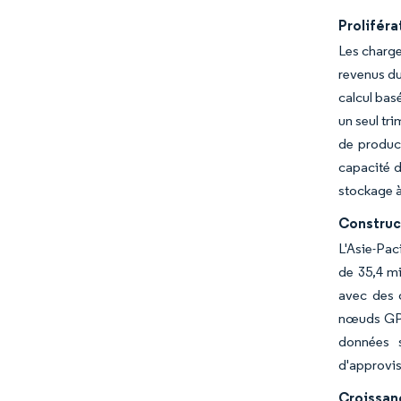
Proliféra
Les charge
revenus du
calcul bas
un seul tr
de product
capacité d
stockage à 
Construc
L'Asie-Pac
de 35,4 mi
avec des o
nœuds GPU
données s
d'approvis
Croissanc