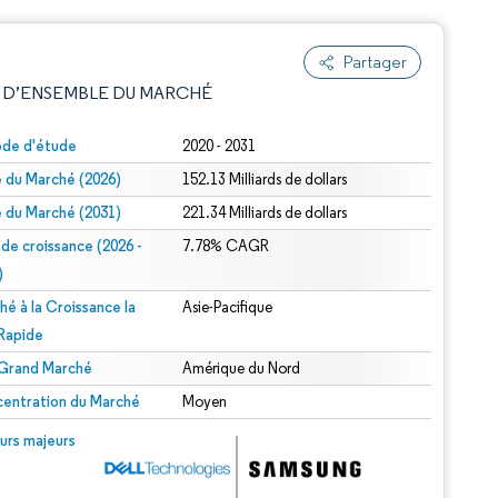
Partager
 D’ENSEMBLE DU MARCHÉ
ode d'étude
2020 - 2031
le du Marché (2026)
152.13 Milliards de dollars
le du Marché (2031)
221.34 Milliards de dollars
 de croissance (2026 -
7.78% CAGR
)
hé à la Croissance la
Asie-Pacifique
e attribution sous CC BY 4.0.
 Rapide
 Grand Marché
Amérique du Nord
entration du Marché
Moyen
© Mordor Intelligence. La réutilisation nécessite une attribution sous CC BY 4.0.
urs majeurs