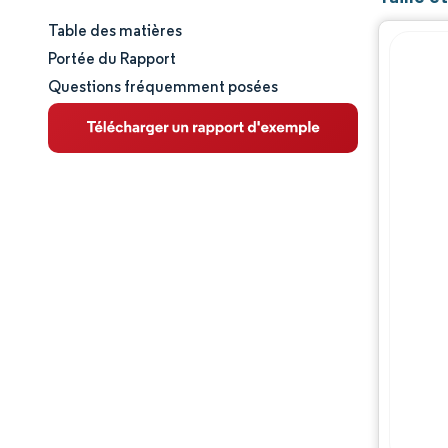
Table des matières
Taille et part de marché
Portée du Rapport
Questions fréquemment posées
Analyse du marché
Tendances et perspectives
Analyse des segments
Analyse géographique
Paysage concurrentiel
Acteurs majeurs
Évolutions de l'industrie