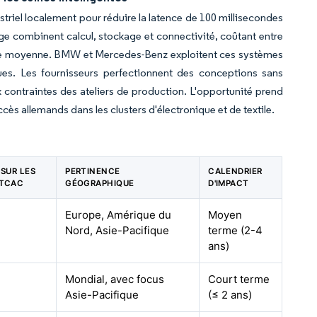
triel localement pour réduire la latence de 100 millisecondes
ge combinent calcul, stockage et connectivité, coûtant entre
ille moyenne. BMW et Mercedes-Benz exploitent ces systèmes
ques. Les fournisseurs perfectionnent des conceptions sans
contraintes des ateliers de production. L'opportunité prend
cès allemands dans les clusters d'électronique et de textile.
 SUR LES
PERTINENCE
CALENDRIER
 TCAC
GÉOGRAPHIQUE
D'IMPACT
Europe, Amérique du
Moyen
Nord, Asie-Pacifique
terme (2-4
ans)
Mondial, avec focus
Court terme
Asie-Pacifique
(≤ 2 ans)