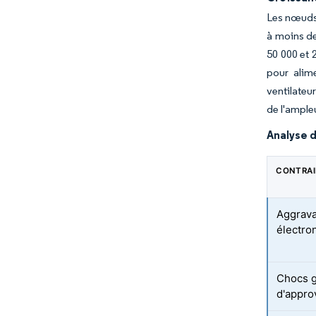
Les nœuds 
à moins de
50 000 et 
pour alim
ventilateu
de l'ample
Analyse d
CONTRA
Aggrava
électro
Chocs g
d'appro