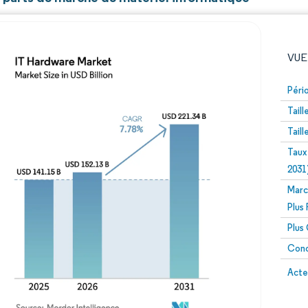
VUE
Péri
Tail
Tail
Taux
2031
Marc
Image © Mordor Intelligence. La réutilisation nécessite un
Plus
Plus
Conc
Image 
Acte