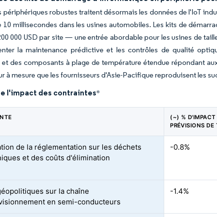
périphériques robustes traitent désormais les données de l'IoT indus
 10 millisecondes dans les usines automobiles. Les kits de démarra
200 000 USD par site — une entrée abordable pour les usines de ta
enter la maintenance prédictive et les contrôles de qualité opti
r et des composants à plage de température étendue répondant aux 
ur à mesure que les fournisseurs d'Asie-Pacifique reproduisent les suc
e l'impact des contraintes
*
INTE
(~) % D'IMPACT
PRÉVISIONS DE
tion de la réglementation sur les déchets
-0.8%
niques et des coûts d'élimination
éopolitiques sur la chaîne
-1.4%
visionnement en semi-conducteurs