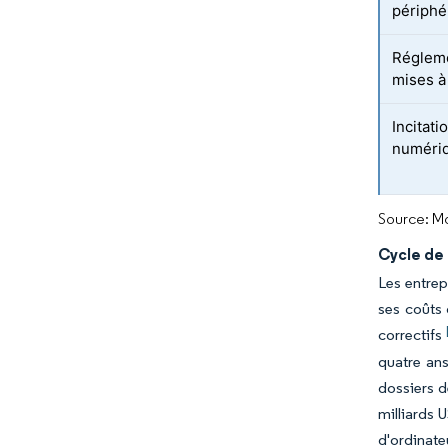
périphér
Réglemen
mises à
Incitati
numéri
Source: Mo
Cycle de
Les entrep
ses coûts 
correctifs
quatre ans
dossiers 
milliards 
d'ordinate