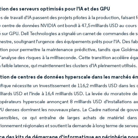
tion des serveurs optimisés pour l'IA et des GPU
s de travail d'IA passent des projets pilotes à la production, faisa
 centre de données NVIDIA ont bondi à 47,5 milliards USD au cours de
é sur GPU. Dell Technologies a signalé un carnet de commandes de se
imestre, soulignant l'urgence des équipements prêts pour l'IA. Des fab
ion pour permettre la maintenance prédictive, tandis que Goldman 
'analyse des risques à la milliseconde. Cette transition accélère é
faible latence, qui maintiennent les clusters d'IA pleinement utilisés.
tion de centres de données hyperscale dans les marchés 
ifique nécessite un investissement de 116,2 milliards USD dans les
lliards USD et l'Inde à 16,4 milliards USD. La levée du moratoire 
pérateurs hyperscale annonçant 8 milliards USD d'installations axé
 denses dominent les nouveaux plans. Le Cadre national de gouver
ensibles, ce qui entraîne de larges achats de matériel dans 
ionnement régionales et soutient la demande à long terme de serveu
e des kits de démarrage d'informatique en périphérie pour 