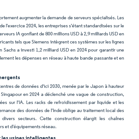
nt fortement augmenter la demande de serveurs spécialisés. Les
 l'exercice 2024, les entreprises s'étant standardisées sur le
rveurs IA gonflant de 800 millions USD à 2,9 milliards USD en
ricants tels que Siemens intègrent ces systèmes sur les lignes
Sachs a investi 1,2 milliard USD en 2024 pour garantir une
galement les dépenses en réseau à haute bande passante et en
émergents
 centres de données d'ici 2030, menée par le Japon à hauteur
de Singapour en 2024 a déclenché une vague de construction,
es sur l'IA. Les racks de refroidissement par liquide et les
nance des données de l'Inde oblige au traitement local des
divers secteurs. Cette construction élargit les chaînes
rs et d'équipements réseau.
les usines intelligentes