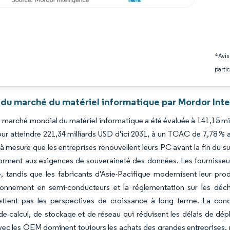
*Avis
partic
 du marché du matériel informatique par Mordor Inte
du marché mondial du matériel informatique a été évaluée à 141,15 mi
ur atteindre 221,34 milliards USD d'ici 2031, à un TCAC de 7,78 % 
 à mesure que les entreprises renouvellent leurs PC avant la fin du 
orment aux exigences de souveraineté des données. Les fournisseu
, tandis que les fabricants d'Asie-Pacifique modernisent leur prod
sionnement en semi-conducteurs et la réglementation sur les déch
tent pas les perspectives de croissance à long terme. La concur
de calcul, de stockage et de réseau qui réduisent les délais de dépl
vec les OEM dominent toujours les achats des grandes entreprises, m