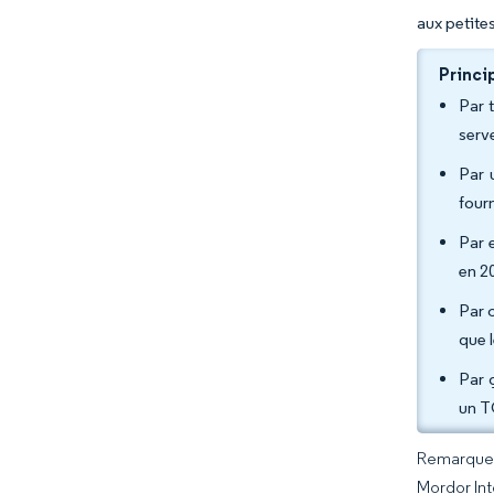
aux petite
Princi
Par 
serv
Par 
four
Par 
en 2
Par 
que 
Par 
un T
Remarque :
Mordor Int