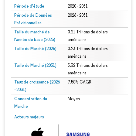
Période d'étude
2020 - 2031
Période de Données
2026 - 2031
Prévisionnelles
Taille du marché de
0.21 Trillions de dollars
l'année de base (2025)
américains
Taille du Marché (2026)
0.23 Trillions de dollars
américains
Taille du Marché (2031)
3.32 Trillions de dollars
américains
Taux de croissance (2026
7.58% CAGR
- 2031)
Concentration du
Moyen
Marché
Image © Mordor Intelligence. La réutilisation nécessite une attribution sous CC 
Acteurs majeurs