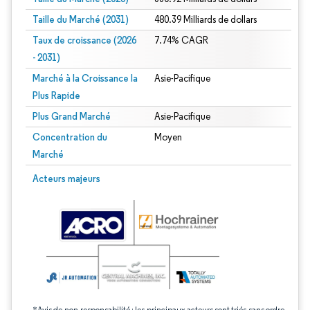
Taille du Marché (2031)
480.39 Milliards de dollars
Taux de croissance (2026
7.74% CAGR
- 2031)
Marché à la Croissance la
Asie-Pacifique
Plus Rapide
Plus Grand Marché
Asie-Pacifique
Concentration du
Moyen
Marché
Image © Mordor Intelligence. La réutilisation nécessite une attribution sous CC 
Acteurs majeurs
*Avis de non-responsabilité : les principaux acteurs sont triés sans ordre