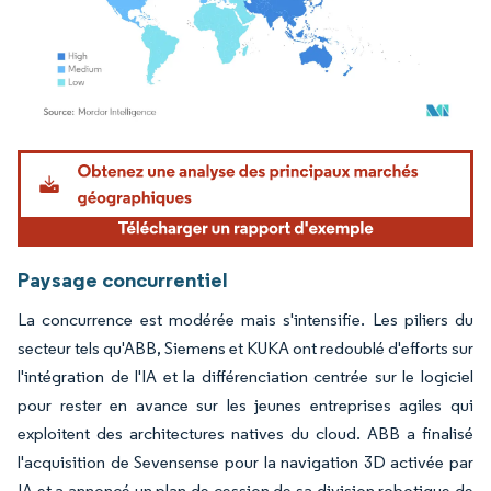
Image © Mordor Intelligence. La réutilisation nécessite une attribution sous CC BY 4.
Paysage concurrentiel
La concurrence est modérée mais s'intensifie. Les piliers du
secteur tels qu'ABB, Siemens et KUKA ont redoublé d'efforts sur
l'intégration de l'IA et la différenciation centrée sur le logiciel
pour rester en avance sur les jeunes entreprises agiles qui
exploitent des architectures natives du cloud. ABB a finalisé
l'acquisition de Sevensense pour la navigation 3D activée par
IA et a annoncé un plan de cession de sa division robotique de