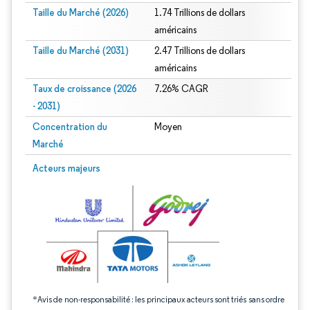
Taille du Marché (2026)
1.74 Trillions de dollars
américains
Taille du Marché (2031)
2.47 Trillions de dollars
américains
Taux de croissance (2026
7.26% CAGR
- 2031)
Concentration du
Moyen
Marché
Image © Mordor Intelligence. La réutilisation nécessite une attribution sous CC 
Acteurs majeurs
*Avis de non-responsabilité : les principaux acteurs sont triés sans ordre