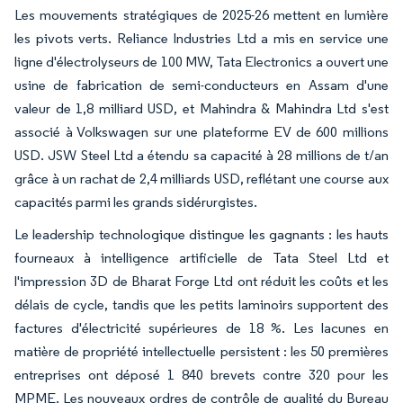
Les mouvements stratégiques de 2025-26 mettent en lumière
les pivots verts. Reliance Industries Ltd a mis en service une
ligne d'électrolyseurs de 100 MW, Tata Electronics a ouvert une
usine de fabrication de semi-conducteurs en Assam d'une
valeur de 1,8 milliard USD, et Mahindra & Mahindra Ltd s'est
associé à Volkswagen sur une plateforme EV de 600 millions
USD. JSW Steel Ltd a étendu sa capacité à 28 millions de t/an
grâce à un rachat de 2,4 milliards USD, reflétant une course aux
capacités parmi les grands sidérurgistes.
Le leadership technologique distingue les gagnants : les hauts
fourneaux à intelligence artificielle de Tata Steel Ltd et
l'impression 3D de Bharat Forge Ltd ont réduit les coûts et les
délais de cycle, tandis que les petits laminoirs supportent des
factures d'électricité supérieures de 18 %. Les lacunes en
matière de propriété intellectuelle persistent : les 50 premières
entreprises ont déposé 1 840 brevets contre 320 pour les
MPME. Les nouveaux ordres de contrôle de qualité du Bureau