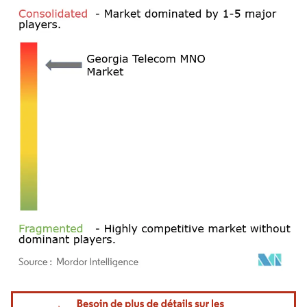
Image © Mordor Intelligence. La réutilisation nécessite une attribution sous CC BY 4.