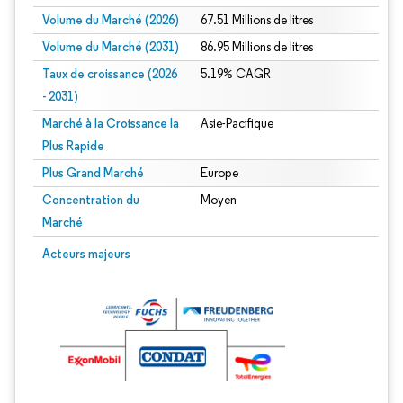
Volume du Marché (2026)
67.51 Millions de litres
Volume du Marché (2031)
86.95 Millions de litres
Taux de croissance (2026
5.19% CAGR
- 2031)
Marché à la Croissance la
Asie-Pacifique
Plus Rapide
Plus Grand Marché
Europe
Concentration du
Moyen
Marché
Image © Mordor Intelligence. La réutilisation nécessite une attribution sous CC 
Acteurs majeurs