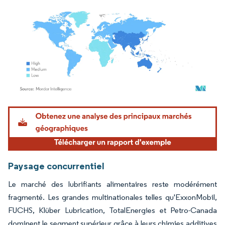
Image © Mordor Intelligence. La réutilisation nécessite une attribution sous CC BY 4.
Paysage concurrentiel
Le marché des lubrifiants alimentaires reste modérément
fragmenté. Les grandes multinationales telles qu'ExxonMobil,
FUCHS, Klüber Lubrication, TotalEnergies et Petro-Canada
dominent le segment supérieur grâce à leurs chimies additives