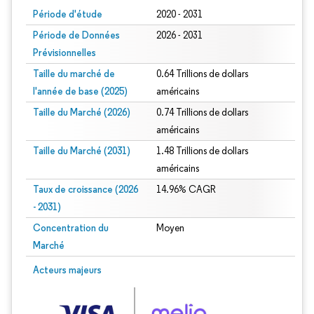
Période d'étude
2020 - 2031
Période de Données
2026 - 2031
Prévisionnelles
Taille du marché de
0.64 Trillions de dollars
l'année de base (2025)
américains
Taille du Marché (2026)
0.74 Trillions de dollars
américains
Taille du Marché (2031)
1.48 Trillions de dollars
américains
Taux de croissance (2026
14.96% CAGR
- 2031)
Concentration du
Moyen
Marché
Image © Mordor Intelligence. La réutilisation nécessite une attribution sous CC 
Acteurs majeurs