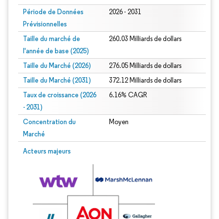
Période de Données
2026 - 2031
Prévisionnelles
Taille du marché de
260.03 Milliards de dollars
l'année de base (2025)
Taille du Marché (2026)
276.05 Milliards de dollars
Taille du Marché (2031)
372.12 Milliards de dollars
Taux de croissance (2026
6.16% CAGR
- 2031)
Concentration du
Moyen
Marché
Image © Mordor Intelligence. La réutilisation nécessite une attribution sous CC 
Acteurs majeurs