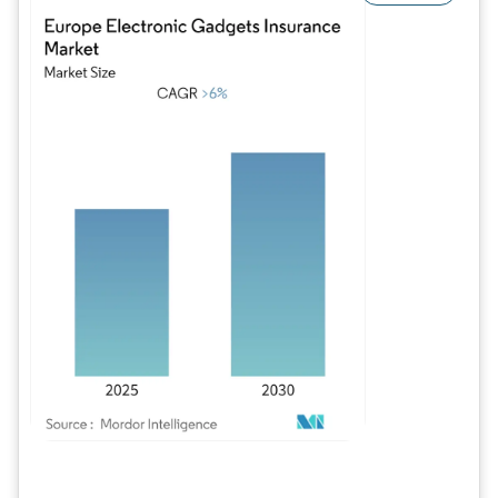
Image © Mordor Intelligence. La réutilisation nécessite une attribution sous CC BY