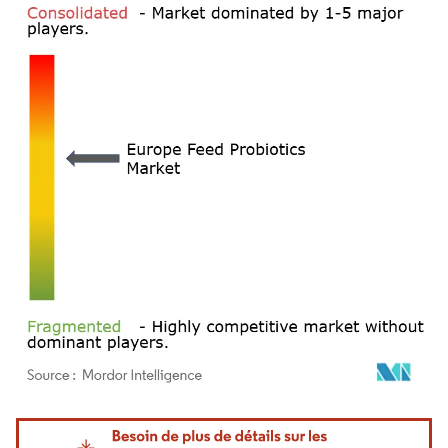
Image © Mordor Intelligence. La réutilisation nécessite une attribution sous CC BY 4.