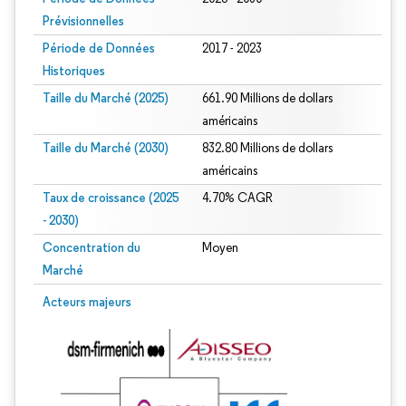
Prévisionnelles
Période de Données
2017 - 2023
Historiques
Taille du Marché (2025)
661.90 Millions de dollars
américains
Taille du Marché (2030)
832.80 Millions de dollars
américains
Taux de croissance (2025
4.70% CAGR
- 2030)
Concentration du
Moyen
Marché
Image © Mordor Intelligence. La réutilisation nécessite une attribution sous CC 
Acteurs majeurs