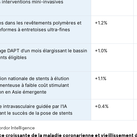
s interventions mini-invasives
s dans les revêtements polymères et
+1.2%
eformes à entretoises ultra-fines
age DAPT d'un mois élargissant le bassin
+1.0%
nts éligibles
ion nationale de stents à élution
+1.1%
enteuse à faible coût stimulant
ion en Asie émergente
 intravasculaire guidée par l'IA
+0.4%
ant le succès de la pose de stents
rdor Intelligence
e croissante de la maladie coronarienne et vieillissement d