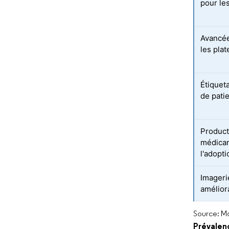
pour le
Avancée
les plat
Étiquet
de patie
Product
médicam
l'adopt
Imagerie
amélior
Source: Mo
Prévalenc