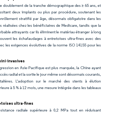
le doublement de la tranche démographique des ≥ 65 ans, et
ssitant deux implants ou plus par procédure, soutenant les
enrôlement stratifié par âge, désormais obligatoire dans les
s réalisées chez les bénéficiaires de Medicare, tandis que la
bable attrayants car ils éliminent le matériau étranger à long
ouvent les échafaudages à entretoises ultra-fines avec des
c les exigences évolutives de la norme ISO 14155 pour les
ini-invasives
gression en Asie-Pacifique est plus marquée, la Chine ayant
ccès radial et la sortie le jour même sont désormais courants,
talières. L'adoption sur le marché des stents à élution
érieure à 5 % à 12 mois, une mesure intégrée dans les tableaux
toises ultra-fines
sistance radiale supérieure à 0,2 MPa tout en réduisant