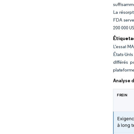
suffisamme
La résorpt
FDA serven
200 000 US
Étiquetag
L'essai MA
États-Uni
différés 
plateforme
Analyse d
FREIN
Exigenc
à long 