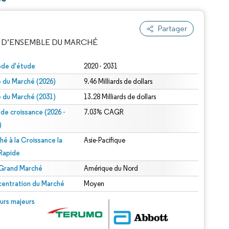
Partager
 D’ENSEMBLE DU MARCHÉ
ode d'étude
2020 - 2031
le du Marché (2026)
9.46 Milliards de dollars
le du Marché (2031)
13.28 Milliards de dollars
 de croissance (2026 -
7.03% CAGR
)
hé à la Croissance la
Asie-Pacifique
e attribution sous CC BY 4.0.
 Rapide
 Grand Marché
Amérique du Nord
entration du Marché
Moyen
© Mordor Intelligence. La réutilisation nécessite une attribution sous CC BY 4.0.
urs majeurs