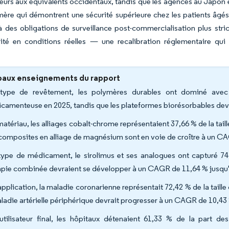
ieurs aux équivalents occidentaux, tandis que les agences au Japon 
ère qui démontrent une sécurité supérieure chez les patients âgés 
à des obligations de surveillance post-commercialisation plus stri
ilité en conditions réelles — une recalibration réglementaire qui 
paux enseignements du rapport
type de revêtement, les polymères durables ont dominé avec
camenteuse en 2025, tandis que les plateformes biorésorbables dev
matériau, les alliages cobalt-chrome représentaient 37,66 % de la ta
s composites en alliage de magnésium sont en voie de croître à un C
type de médicament, le sirolimus et ses analogues ont capturé 74,
apie combinée devraient se développer à un CAGR de 11,64 % jusqu
application, la maladie coronarienne représentait 72,42 % de la tail
aladie artérielle périphérique devrait progresser à un CAGR de 10,43
utilisateur final, les hôpitaux détenaient 61,33 % de la part de