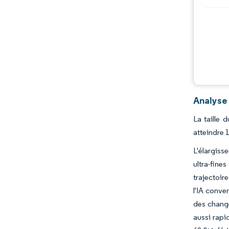
Opportunités et perspectives
Évolutions de l'industrie
Analyse
La taille 
atteindre 
L'élargiss
ultra-fin
trajectoir
l'IA conve
des change
aussi rapi