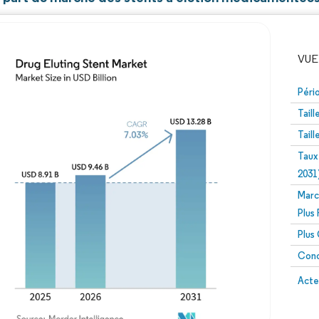
VUE
Péri
Tail
Tail
Taux
2031
Marc
Image © Mordor Intelligence. La réutilisation nécessite un
Plus
Plus
Conc
Image 
Acte