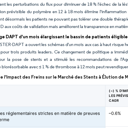
nt les perturbations du flux pour diminuer de 18 % l'échec de la lés
ion prévisible du polymère en 12 à 18 mois élimine l'inflammation
t désormais les patients ne pouvant pas tolérer une double thérapi
D aux coûts de validation mais améliorent la transparence en matière
e DAPT d'un mois élargissant le bassin de patients éligible
STER-DAPT a ouvert les schémas d'un mois aux cas à haut risque hé
s pour trois produits leaders. Ce changement de politique a immé
pour la pose de stents et a stimulé les recommandations de l'A
 biorésorbable avec ≤ 1 % de thrombose à 12 mois peut revendiquer 
e l'Impact des Freins sur le Marché des Stents à Élution d
(~) % D'I
LES PRÉVI
CAGR
es réglementaires strictes en matière de preuves
–0.6%
terme