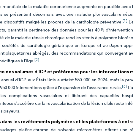
e mondiale de la maladie coronarienne augmente en parallèle avec 
ts se présentent désormais avec une maladie plurivasculaire néce
[1]
 dispositifs malgré les progrès de la cardiologie préventive.
L'
ots, garantit la pertinence des données pour les 40 % d'intervention
é de la maladie rénale chronique rend les stents à polymère biorésor
s sociétés de cardiologie gériatrique en Europe et au Japon appr
ntiplaquettaires abrégés, des recommandations qui convergent ave
[2]
pécifiques à l'âge.
e des volumes d'ICP et préférence pour les interventions m
annuel d'ICP aux États-Unis a atteint 550 000 en 2024, mais la pro
[3]
 950 000 interventions grâce à l'expansion de l'assurance rurale.
L'a
 les complications vasculaires et libérant des capacités hospi
euse s'accélère car la revascularisation de la lésion cible reste inf
s payeurs.
dans les revêtements polymères et les plateformes à entre
audages platine-chrome de soixante micromètres offrent une ré