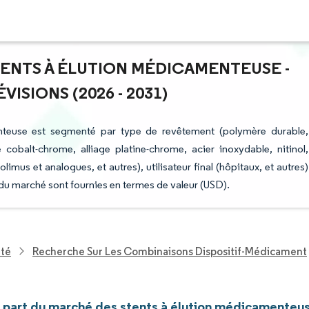
TENTS À ÉLUTION MÉDICAMENTEUSE -
ISIONS (2026 - 2031)
nteuse est segmenté par type de revêtement (polymère durable,
cobalt-chrome, alliage platine-chrome, acier inoxydable, nitinol,
us et analogues, et autres), utilisateur final (hôpitaux, et autres)
du marché sont fournies en termes de valeur (USD).
nté
Recherche Sur Les Combinaisons Dispositif-Médicament
et part du marché des stents à élution médicamenteu