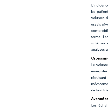
L'incidenc
les patien
volumes de
essais piv
comorbidit
terme. Le
schémas a
analyses s
Croissanc
Le volume 
enregistré
réduisant
médicament
de bord de
Avancées 
Les échaf