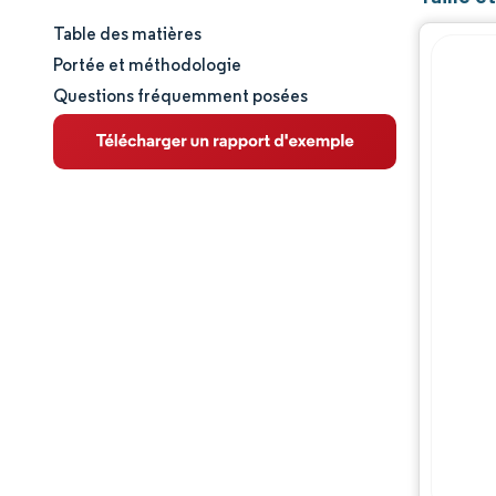
Table des matières
Taille et part de marché
Portée et méthodologie
Questions fréquemment posées
Analyse du marché
Tendances et perspectives
Analyse des segments
Analyse géographique
Paysage réglementaire
Analyse de la chaîne de valeur
Paysage concurrentiel
Acteurs majeurs