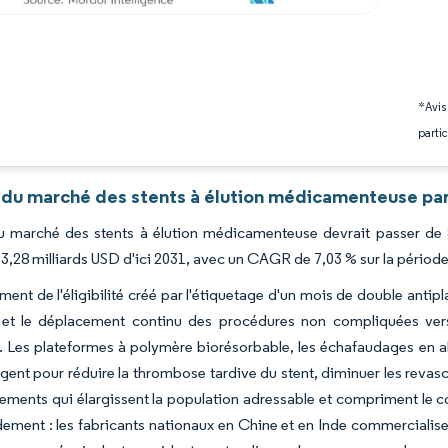
*Avis
partic
 du marché des stents à élution médicamenteuse par
du marché des stents à élution médicamenteuse devrait passer de 
13,28 milliards USD d'ici 2031, avec un CAGR de 7,03 % sur la périod
ement de l'éligibilité créé par l'étiquetage d'un mois de double antip
es et le déplacement continu des procédures non compliquées vers
e. Les plateformes à polymère biorésorbable, les échafaudages en a
rgent pour réduire la thrombose tardive du stent, diminuer les reva
ments qui élargissent la population adressable et compriment le co
dement : les fabricants nationaux en Chine et en Inde commercialis