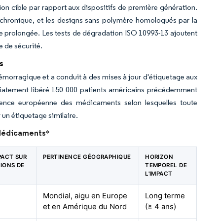
ion cible par rapport aux dispositifs de première génération.
 chronique, et les designs sans polymère homologués par la
e prolongée. Les tests de dégradation ISO 10993-13 ajoutent
 de sécurité.
s
morragique et a conduit à des mises à jour d'étiquetage aux
diatement libéré 150 000 patients américains précédemment
gence européenne des médicaments selon lesquelles toute
un étiquetage similaire.
e Médicaments
*
MPACT SUR
PERTINENCE GÉOGRAPHIQUE
HORIZON
SIONS DE
TEMPOREL DE
L'IMPACT
Mondial, aigu en Europe
Long terme
et en Amérique du Nord
(≥ 4 ans)