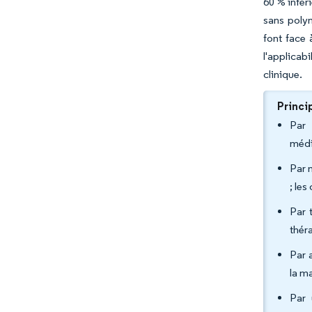
60 % infér
sans polym
font face 
l'applicab
clinique.
Princi
Par 
médi
Par 
; le
Par 
thér
Par 
la m
Par 