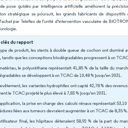
e pose guidés par intelligence artificielle améliorent la précisi
tion stratégique se poursuit, les grands fabricants de disposit
'achat par Teleflex de l'unité d'intervention vasculaire de BIOTRON
 urologie.
 clés du rapport
type de produit, les stents à double queue de cochon ont dominé a
, tandis que les conceptions biodégradables progressent à un TCAC
matériau, le polyuréthane représentait 41,85 % de la taille du marc
égradables se développent à un TCAC de 10,48 % jusqu'en 2031.
revêtement, les variantes hydrophiles ont capté 42,78 % des revenus e
chent le TCAC projeté le plus élevé à 7,83 % jusqu'en 2031.
application, la prise en charge des calculs rénaux représentait 53,10 
édures liées aux tumeurs devraient augmenter à un TCAC de 8,35 %
utilisateur final, les hôpitaux détenaient 58,92 % de la part du ma