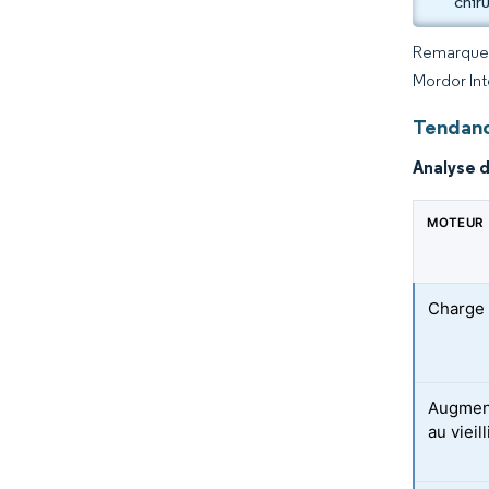
chir
Remarque :
Mordor Int
Tendanc
Analyse 
MOTEUR
Charge 
Augment
au vieil