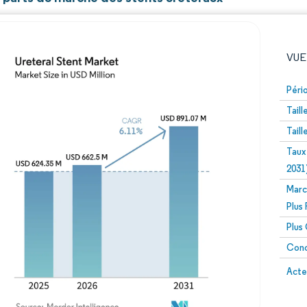
VUE
Péri
Tail
Tail
Taux
2031
Marc
Image © Mordor Intelligence. La réutilisation nécessite un
Plus
Plus
Conc
Image 
Acte