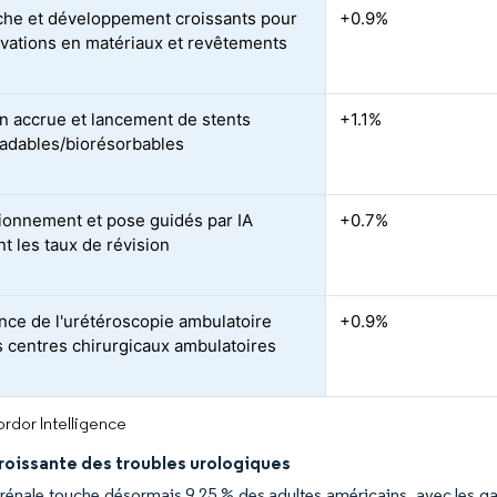
he et développement croissants pour
+0.9%
ovations en matériaux et revêtements
n accrue et lancement de stents
+1.1%
adables/biorésorbables
onnement et pose guidés par IA
+0.7%
t les taux de révision
nce de l'urétéroscopie ambulatoire
+0.9%
s centres chirurgicaux ambulatoires
rdor Intelligence
roissante des troubles urologiques
e rénale touche désormais 9,25 % des adultes américains, avec les 