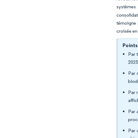
systèmes d
consolida
témoigne l
croisée en
Points
Par 
2025
Par 
biod
Par 
affi
Par 
proc
Par 