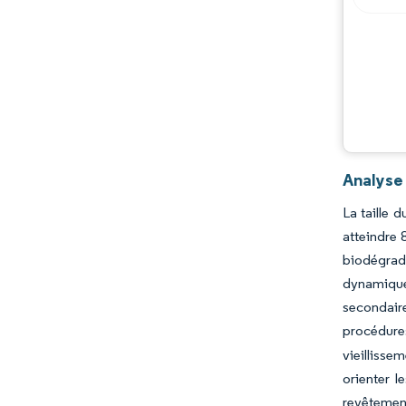
Analyse
La taille 
atteindre 
biodégrada
dynamique
secondair
procédures
vieilliss
orienter 
revêtement