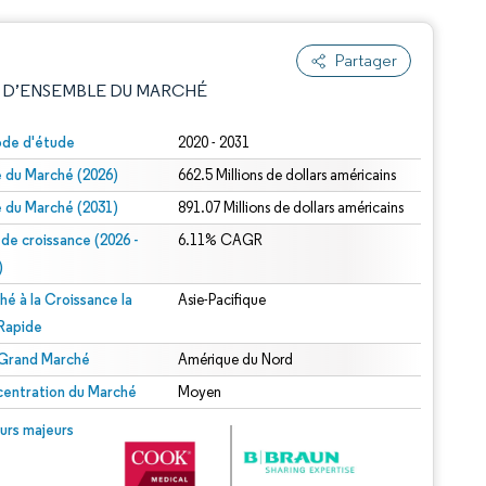
Partager
 D’ENSEMBLE DU MARCHÉ
ode d'étude
2020 - 2031
le du Marché (2026)
662.5 Millions de dollars américains
le du Marché (2031)
891.07 Millions de dollars américains
 de croissance (2026 -
6.11% CAGR
)
hé à la Croissance la
Asie-Pacifique
e attribution sous CC BY 4.0.
 Rapide
 Grand Marché
Amérique du Nord
entration du Marché
Moyen
© Mordor Intelligence. La réutilisation nécessite une attribution sous CC BY 4.0.
urs majeurs