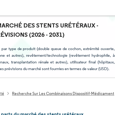
 MARCHÉ DES STENTS URÉTÉRAUX -
ISIONS (2026 - 2031)
é par type de produit (double queue de cochon, extrémité ouverte,
cone et autres), revêtement/technologie (revêtement hydrophile, à
aux, transplantation rénale et autres), utilisateur final (hôpitaux,
Les prévisions du marché sont fournies en termes de valeur (USD).
nté
Recherche Sur Les Combinaisons Dispositif-Médicament
t parts du marché des stents urétéraux