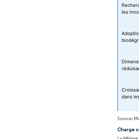
Recherc
les inn
Adoptio
biodégr
Dimensi
réduisan
Croissa
dans le
Source: Mo
Charge c
La lithias