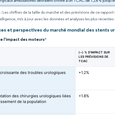
urgicaux ambulatoires devraient croître à un TCAC de 7,18 % jusqu'e
 Les chiffres de la taille du marché et des prévisions de ce rapport
elligence, mis à jour avec les données et analyses les plus récentes
es et perspectives du marché mondial des stents u
de l'impact des moteurs
*
(~) % D'IMPACT SUR
LES PRÉVISIONS DE
TCAC
croissante des troubles urologiques
+1.2%
ation des chirurgies urologiques liées
+1.8%
lissement de la population