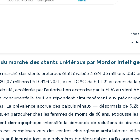
*Avis
partic
 du marché des stents urétéraux par Mordor Intellig
du marché des stents urétéraux était évaluée à 624,35 millions USD 
891,07 millions USD d'ici 2031, à un TCAC de 6,11 % au cours de la 
bilité, accélérée par l'autorisation accordée par la FDA au stent RE
 concurrentielle tout en répondant simultanément aux préoccupat
es. La prévalence accrue des calculs rénaux — désormais de 9,25
, en particulier chez les femmes de moins de 60 ans, et pousse les 
ement démographique intensifie la demande de solutions de drain
les cas complexes vers des centres chirurgicaux ambulatoires eff
s anti-incrustations aux polymères biodégradables radio-opaques —