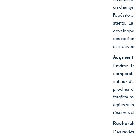
un changem
l'obésité 
stents. L
développen
des option
et motiven
Augmentat
Environ 1
comparable
initiaux d
proches de
fragilité 
âgées vuln
réserves p
Recherch
Des revêt