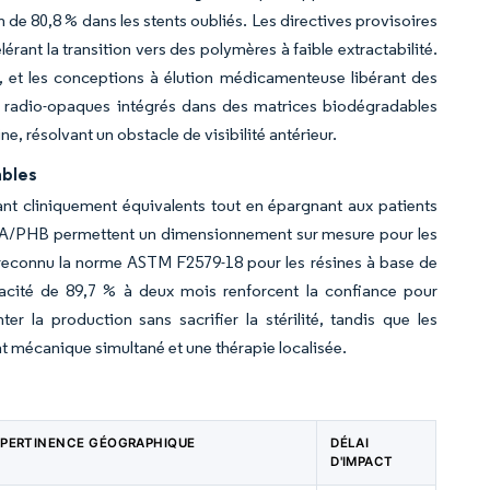
 de 80,8 % dans les stents oubliés. Les directives provisoires
érant la transition vers des polymères à faible extractabilité.
, et les conceptions à élution médicamenteuse libérant des
fs radio-opaques intégrés dans des matrices biodégradables
ne, résolvant un obstacle de visibilité antérieur.
ables
t cliniquement équivalents tout en épargnant aux patients
 PLA/PHB permettent un dimensionnement sur mesure pour les
a reconnu la norme ASTM F2579-18 pour les résines à base de
cacité de 89,7 % à deux mois renforcent la confiance pour
r la production sans sacrifier la stérilité, tandis que les
mécanique simultané et une thérapie localisée.
PERTINENCE GÉOGRAPHIQUE
DÉLAI
D'IMPACT