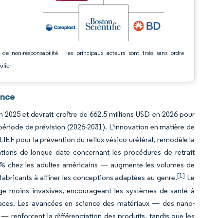
 de non-responsabilité : les principaux acteurs sont triés sans ordre
ulier
ence
en 2025 et devrait croître de 662,5 millions USD en 2026 pour
période de prévision (2026-2031). L'innovation en matière de
LIEF pour la prévention du reflux vésico-urétéral, remodèle la
ions de longue date concernant les procédures de retrait
 % chez les adultes américains — augmente les volumes de
[1]
fabricants à affiner les conceptions adaptées au genre.
Le
age moins invasives, encourageant les systèmes de santé à
icaces. Les avancées en science des matériaux — des nano-
 renforcent la différenciation des produits, tandis que les