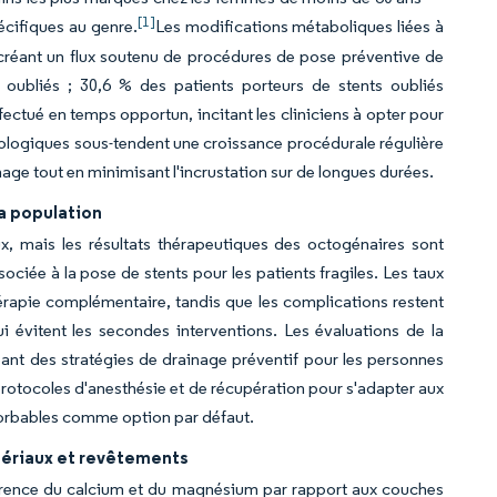
[1]
écifiques au genre.
Les modifications métaboliques liées à
, créant un flux soutenu de procédures de pose préventive de
s oubliés ; 30,6 % des patients porteurs de stents oubliés
fectué en temps opportun, incitant les cliniciens à opter pour
ologiques sous-tendent une croissance procédurale régulière
age tout en minimisant l'incrustation sur de longues durées.
la population
, mais les résultats thérapeutiques des octogénaires sont
ociée à la pose de stents pour les patients fragiles. Les taux
érapie complémentaire, tandis que les complications restent
 évitent les secondes interventions. Les évaluations de la
geant des stratégies de drainage préventif pour les personnes
rotocoles d'anesthésie et de récupération pour s'adapter aux
ésorbables comme option par défaut.
tériaux et revêtements
érence du calcium et du magnésium par rapport aux couches