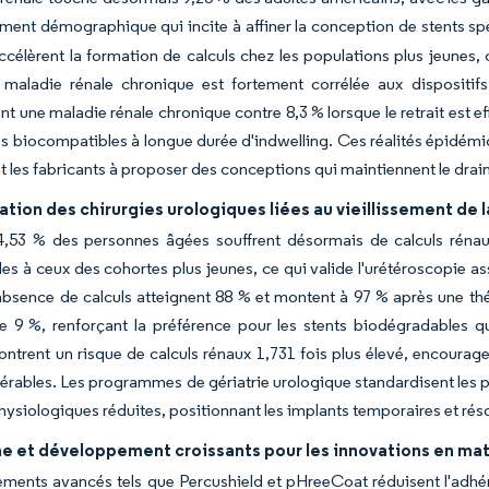
ent démographique qui incite à affiner la conception de stents sp
accélèrent la formation de calculs chez les populations plus jeunes
a maladie rénale chronique est fortement corrélée aux dispositif
t une maladie rénale chronique contre 8,3 % lorsque le retrait est ef
s biocompatibles à longue durée d'indwelling. Ces réalités épidémi
t les fabricants à proposer des conceptions qui maintiennent le drain
ion des chirurgies urologiques liées au vieillissement de 
4,53 % des personnes âgées souffrent désormais de calculs rénaux
s à ceux des cohortes plus jeunes, ce qui valide l'urétéroscopie ass
'absence de calculs atteignent 88 % et montent à 97 % après une th
 9 %, renforçant la préférence pour les stents biodégradables qui
montrent un risque de calculs rénaux 1,731 fois plus élevé, encoura
érables. Les programmes de gériatrie urologique standardisent les p
hysiologiques réduites, positionnant les implants temporaires et r
e et développement croissants pour les innovations en ma
ements avancés tels que Percushield et pHreeCoat réduisent l'adh