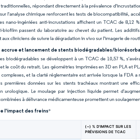
traditionnelles, répondant directement à la prévalence d'incrustation
sur l'analyse chimique renforcent les tests de biocompatibilité, accél
es nano-ingéniées anti-incrustations affichent un TCAC de 8,12 %
i-biofilm passent du laboratoire au chevet du patient. Les additi
aux cliniciens de suivre la dégradation in vivo sur l'imagerie de routi
 accrue et lancement de stents biodégradables/biorésorb
es biodégradables se développent à un TCAC de 10,57 %, s'avéran
t et le coût du retrait. Les géométries imprimées en 3D en PLA et
complexes, et la clarté réglementaire est arrivée lorsque la FDA 
Les premières données sur les stents trachéaux montrant une effi
on urologique. Le moulage par injection liquide permet d'augmente
combinées à délivrance médicamenteuse promettent un soulagement 
e l'impact des freins
*
(~) % D'IMPACT SUR LES
PRÉVISIONS DE TCAC