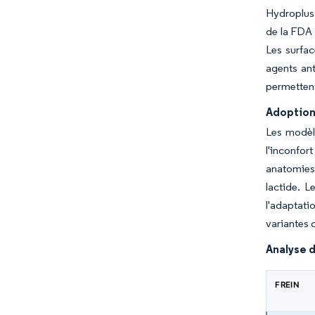
Hydroplus 
de la FDA 
Les surfac
agents ant
permettent 
Adoption
Les modèl
l'inconfor
anatomies 
lactide. 
l'adaptati
variantes 
Analyse d
FREIN