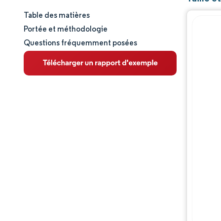
Table des matières
Taille et part de marché
Portée et méthodologie
Questions fréquemment posées
Analyse du marché
Tendances et perspectives
Analyse des segments
Analyse géographique
Paysage concurrentiel
Acteurs majeurs
Évolutions de l'industrie