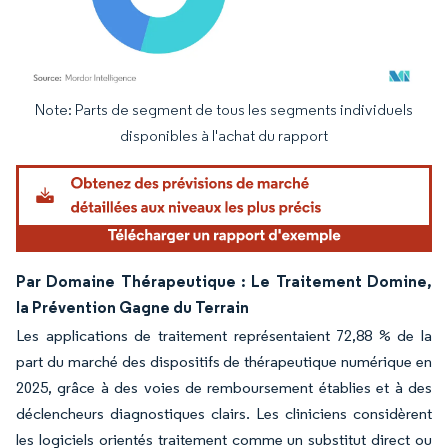
Note: Parts de segment de tous les segments individuels
Image © Mordor Intelligence. La réutilisation nécessite une attribution sous CC BY 4.
disponibles à l'achat du rapport
Par Domaine Thérapeutique : Le Traitement Domine,
la Prévention Gagne du Terrain
Les applications de traitement représentaient 72,88 % de la
part du marché des dispositifs de thérapeutique numérique en
2025, grâce à des voies de remboursement établies et à des
déclencheurs diagnostiques clairs. Les cliniciens considèrent
les logiciels orientés traitement comme un substitut direct ou