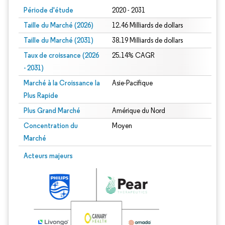
Période d'étude
2020 - 2031
Taille du Marché (2026)
12.46 Milliards de dollars
Taille du Marché (2031)
38.19 Milliards de dollars
Taux de croissance (2026
25.14% CAGR
- 2031)
Marché à la Croissance la
Asie-Pacifique
Plus Rapide
Plus Grand Marché
Amérique du Nord
Concentration du
Moyen
Marché
Image © Mordor Intelligence. La réutilisation nécessite une attribution sous CC 
Acteurs majeurs