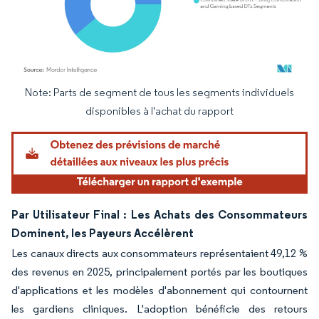
Note: Parts de segment de tous les segments individuels
Image © Mordor Intelligence. La réutilisation nécessite une attribution sous CC BY 4.
disponibles à l'achat du rapport
Par Utilisateur Final : Les Achats des Consommateurs
Dominent, les Payeurs Accélèrent
Les canaux directs aux consommateurs représentaient 49,12 %
des revenus en 2025, principalement portés par les boutiques
d'applications et les modèles d'abonnement qui contournent
les gardiens cliniques. L'adoption bénéficie des retours