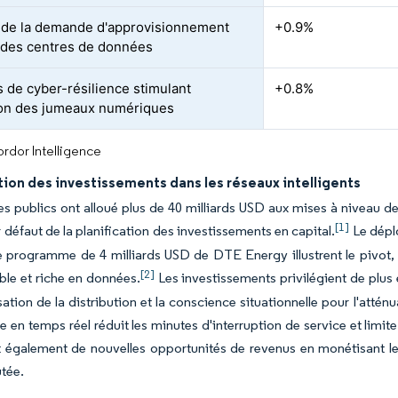
de la demande d'approvisionnement
+0.9%
e des centres de données
 de cyber-résilience stimulant
+0.8%
ion des jumeaux numériques
rdor Intelligence
ion des investissements dans les réseaux intelligents
es publics ont alloué plus de 40 milliards USD aux mises à niveau de
[1]
 défaut de la planification des investissements en capital.
Le dépl
le programme de 4 milliards USD de DTE Energy illustrent le pivot,
[2]
ble et riche en données.
Les investissements privilégient de plus 
sation de la distribution et la conscience situationnelle pour l'attén
ce en temps réel réduit les minutes d'interruption de service et limit
t également de nouvelles opportunités de revenus en monétisant l
utée.