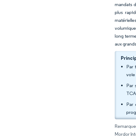
mandats de
plus rapi
matérielle
volumique 
long terme.
aux grands
Princi
Par 
voie
Par 
TCAC
Par 
prog
Remarque :
Mordor Int