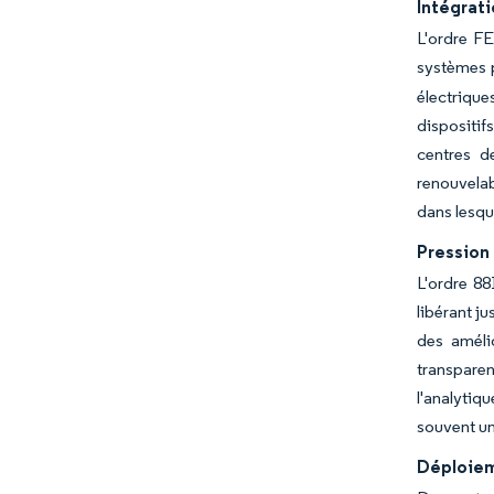
Intégrat
L'ordre F
systèmes p
électriqu
dispositif
centres d
renouvelab
dans lesqu
Pression 
L'ordre 88
libérant j
des améli
transparen
l'analytiq
souvent un
Déploieme