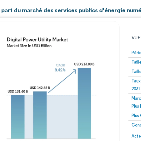
t part du marché des services publics d'énergie num
VUE
Péri
Tail
Tail
Taux
2031
Marc
Image © Mordor Intelligence. La réutilisation nécessite un
Plus
Plus
Conc
Image 
Acte