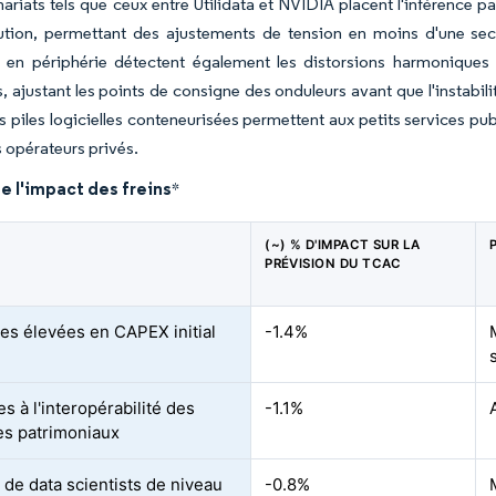
ariats tels que ceux entre Utilidata et NVIDIA placent l'inférence
bution, permettant des ajustements de tension en moins d'une sec
fs en périphérie détectent également les distorsions harmoniques
s, ajustant les points de consigne des onduleurs avant que l'instabil
les piles logicielles conteneurisées permettent aux petits services 
 opérateurs privés.
e l'impact des freins
*
(~) % D'IMPACT SUR LA
PRÉVISION DU TCAC
es élevées en CAPEX initial
-1.4%
s à l'interopérabilité des
-1.1%
s patrimoniaux
 de data scientists de niveau
-0.8%