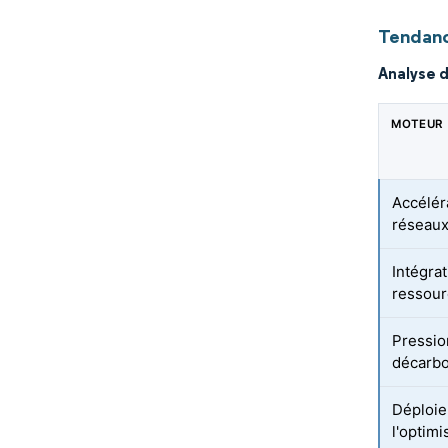
Tendanc
Analyse 
MOTEUR
Accélér
réseaux
Intégra
ressour
Pressio
décarbon
Déploie
l'optim