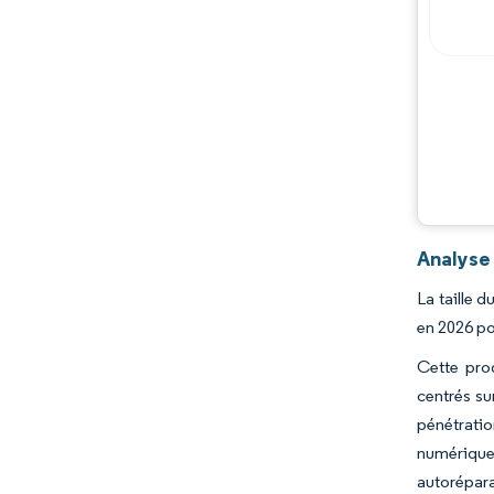
Opportunités et perspectives
Évolutions de l'industrie
Analyse
La taille 
en 2026 po
Cette prog
centrés su
pénétratio
numérique
autorépar