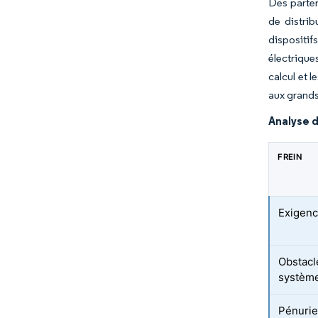
Des parten
de distri
dispositi
électrique
calcul et 
aux grands
Analyse d
FREIN
Exigenc
Obstacle
système
Pénurie