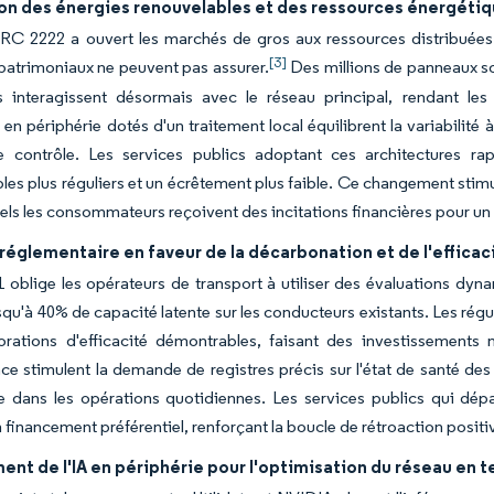
ion des énergies renouvelables et des ressources énergétiq
ERC 2222 a ouvert les marchés de gros aux ressources distribuées
[3]
atrimoniaux ne peuvent pas assurer.
Des millions de panneaux sol
es interagissent désormais avec le réseau principal, rendant les
s en périphérie dotés d'un traitement local équilibrent la variabilité
e contrôle. Les services publics adoptant ces architectures 
les plus réguliers et un écrêtement plus faible. Ce changement sti
els les consommateurs reçoivent des incitations financières pour un
réglementaire en faveur de la décarbonation et de l'efficac
1 oblige les opérateurs de transport à utiliser des évaluations dyn
usqu'à 40% de capacité latente sur les conducteurs existants. Les régul
orations d'efficacité démontrables, faisant des investissement
ce stimulent la demande de registres précis sur l'état de santé des
ue dans les opérations quotidiennes. Les services publics qui dép
 financement préférentiel, renforçant la boucle de rétroaction posit
nt de l'IA en périphérie pour l'optimisation du réseau en 