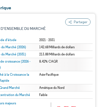
érique
Partager
 D’ENSEMBLE DU MARCHÉ
ode d'étude
2021 - 2031
le du Marché (2026)
142.68 Milliards de dollars
le du Marché (2031)
213.88 Milliards de dollars
 de croissance (2026 -
8.42% CAGR
)
hé à la Croissance la
Asie-Pacifique
e attribution sous CC BY 4.0.
 Rapide
 Grand Marché
Amérique du Nord
entration du Marché
Faible
© Mordor Intelligence. La réutilisation nécessite une attribution sous CC BY 4.0.
urs majeurs