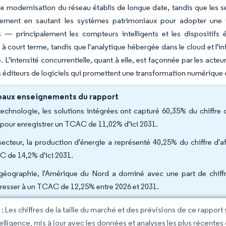
 modernisation du réseau établis de longue date, tandis que les se
dement en sautant les systèmes patrimoniaux pour adopter une i
s — principalement les compteurs intelligents et les dispositifs
à court terme, tandis que l'analytique hébergée dans le cloud et l'i
 L'intensité concurrentielle, quant à elle, est façonnée par les acteu
 éditeurs de logiciels qui promettent une transformation numérique 
paux enseignements du rapport
technologie, les solutions intégrées ont capturé 60,35% du chiffre
 pour enregistrer un TCAC de 11,02% d'ici 2031.
secteur, la production d'énergie a représenté 40,25% du chiffre d'a
 de 14,2% d'ici 2031.
géographie, l'Amérique du Nord a dominé avec une part de chiffre
resser à un TCAC de 12,25% entre 2026 et 2031.
 Les chiffres de la taille du marché et des prévisions de ce rapport
elligence, mis à jour avec les données et analyses les plus récentes