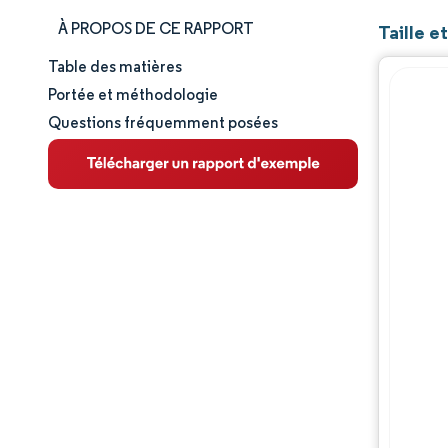
À PROPOS DE CE RAPPORT
Taille e
Table des matières
Taille et part de marché
Portée et méthodologie
Questions fréquemment posées
Analyse du marché
Tendances et perspectives
Analyse des segments
Analyse géographique
Paysage réglementaire
Paysage concurrentiel
Acteurs majeurs