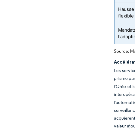
Hausse 
flexibl
Mandats
l'adopt
Source: Mo
Accélérat
Les servic
prisme par
l'Ohio et 
interopéra
l'automati
surveillan
acquièren
valeur ajo