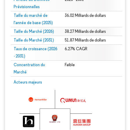
Prévisionnelles
Taille du marché de
36.02 Milliards de dollars
l'année de base (2025)
Taille du Marché (2026)
38.27 Milliards de dollars
Taille du Marché (2031)
51.87 Milliards de dollars
Taux de croissance (2026
6.27% CAGR
- 2031)
Concentration du
Faible
Marché
Image © Mordor Intelligence. La réutilisation nécessite une attribution sous CC 
Acteurs majeurs