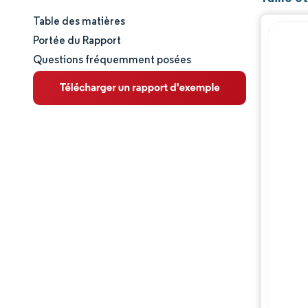
Table des matières
Taille et part de marché
Portée du Rapport
Questions fréquemment posées
Analyse du marché
Tendances et perspectives
Analyse des segments
Analyse géographique
Paysage concurrentiel
Acteurs majeurs
Évolutions de l'industrie