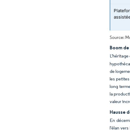
Platefo
assistée
Source: Mo
Boom de 
L'héritage
hypothécai
de logemen
les petit
long terme
la product
valeur inc
Hausse d
En décembr
l'élan vers