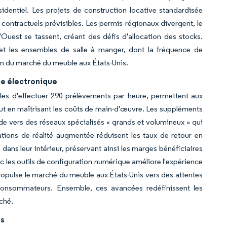
identiel. Les projets de construction locative standardisée
contractuels prévisibles. Les permis régionaux divergent, le
uest se tassent, créant des défis d'allocation des stocks.
 et les ensembles de salle à manger, dont la fréquence de
ein du marché du meuble aux États-Unis.
ce électronique
es d'effectuer 290 prélèvements par heure, permettent aux
tout en maîtrisant les coûts de main-d'œuvre. Les suppléments
de vers des réseaux spécialisés « grands et volumineux » qui
ations de réalité augmentée réduisent les taux de retour en
 dans leur intérieur, préservant ainsi les marges bénéficiaires
 les outils de configuration numérique améliore l'expérience
propulse le marché du meuble aux États-Unis vers des attentes
consommateurs. Ensemble, ces avancées redéfinissent les
rché.
es