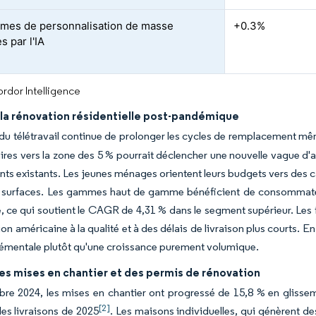
rmes de personnalisation de masse
+0.3%
s par l'IA
rdor Intelligence
la rénovation résidentielle post-pandémique
 du télétravail continue de prolonger les cycles de remplacement m
res vers la zone des 5 % pourrait déclencher une nouvelle vague d'ac
ts existants. Les jeunes ménages orientent leurs budgets vers des 
es surfaces. Les gammes haut de gamme bénéficient de consommate
, ce qui soutient le CAGR de 4,31 % dans le segment supérieur. Les f
ion américaine à la qualité et à des délais de livraison plus courts
rémentale plutôt qu'une croissance purement volumique.
es mises en chantier et des permis de rénovation
e 2024, les mises en chantier ont progressé de 15,8 % en glisseme
[2]
 les livraisons de 2025
. Les maisons individuelles, qui génèrent d