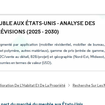
BLE AUX ÉTATS-UNIS - ANALYSE DES
ISIONS (2025 - 2030)
menté par application (mobilier résidentiel, mobilier de bureau,
que et polymère, autres matériaux), gamme de prix (entrée de gamme,
2C/vente au détail, B2B/projet) et géographie (Nord-Est, Midwest,
ournies en termes de valeur (USD).
ioration De L'Habitat Et De La Propriété
Recherche Sur Les
t part du marché du meuble aux États-Unis