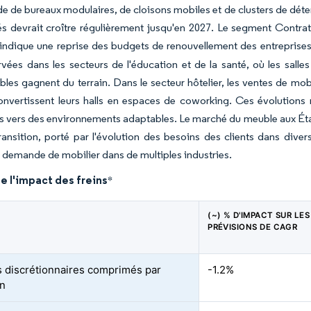
 de bureaux modulaires, de cloisons mobiles et de clusters de dét
tés devrait croître régulièrement jusqu'en 2027. Le segment Contra
, indique une reprise des budgets de renouvellement des entreprises
vées dans les secteurs de l'éducation et de la santé, où les salles
bles gagnent du terrain. Dans le secteur hôtelier, les ventes de mo
convertissent leurs halls en espaces de coworking. Ces évolution
ls vers des environnements adaptables. Le marché du meuble aux État
ransition, porté par l'évolution des besoins des clients dans diver
la demande de mobilier dans de multiples industries.
e l'impact des freins
*
(~) % D'IMPACT SUR LES
PRÉVISIONS DE CAGR
 discrétionnaires comprimés par
-1.2%
on