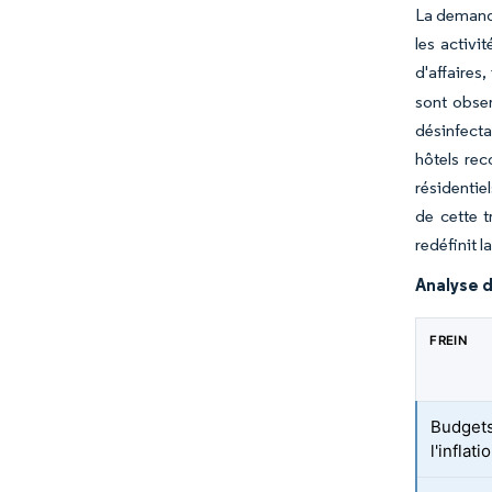
La demande
les activi
d'affaires
sont obser
désinfecta
hôtels re
résidentie
de cette t
redéfinit 
Analyse d
FREIN
Budgets
l'inflati