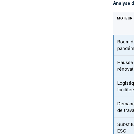
Analyse 
MOTEUR
Boom de
pandém
Hausse 
rénovat
Logisti
facilit
Demande
de trava
Substitu
ESG