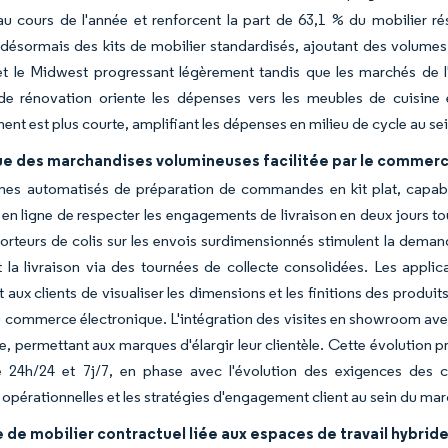
u cours de l'année et renforcent la part de 63,1 % du mobilier rés
 désormais des kits de mobilier standardisés, ajoutant des volumes 
t le Midwest progressant légèrement tandis que les marchés de l'O
é de rénovation oriente les dépenses vers les meubles de cuisine
nt est plus courte, amplifiant les dépenses en milieu de cycle au s
ue des marchandises volumineuses facilitée par le commer
mes automatisés de préparation de commandes en kit plat, capabl
s en ligne de respecter les engagements de livraison en deux jours 
orteurs de colis sur les envois surdimensionnés stimulent la deman
 la livraison via des tournées de collecte consolidées. Les applic
 aux clients de visualiser les dimensions et les finitions des produits
u commerce électronique. L'intégration des visites en showroom avec
, permettant aux marques d'élargir leur clientèle. Cette évolution 
e 24h/24 et 7j/7, en phase avec l'évolution des exigences des 
s opérationnelles et les stratégies d'engagement client au sein du ma
e mobilier contractuel liée aux espaces de travail hybrid