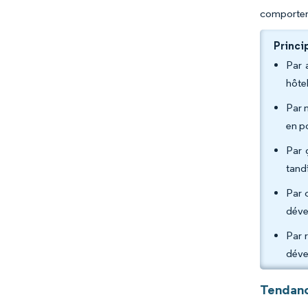
comporteme
Princi
Par 
hôte
Par 
en p
Par 
tand
Par 
déve
Par 
déve
Tendanc