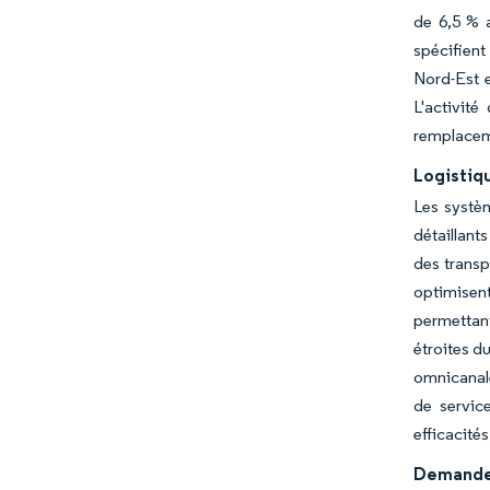
de 6,5 % a
spécifient
Nord-Est e
L'activit
remplaceme
Logistiq
Les systè
détaillant
des transp
optimisent
permettant
étroites d
omnicanale
de servic
efficacité
Demande d