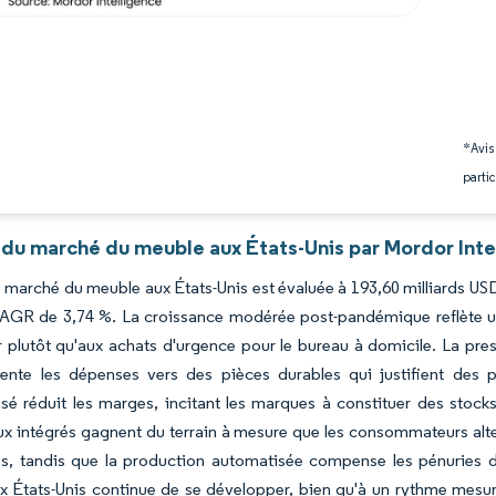
*Avis
partic
 du marché du meuble aux États-Unis par Mordor Inte
du marché du meuble aux États-Unis est évaluée à 193,60 milliards USD
AGR de 3,74 %. La croissance modérée post-pandémique reflète un
 plutôt qu'aux achats d'urgence pour le bureau à domicile. La pres
ente les dépenses vers des pièces durables qui justifient des pri
isé réduit les marges, incitant les marques à constituer des sto
 intégrés gagnent du terrain à mesure que les consommateurs alte
s, tandis que la production automatisée compense les pénuries d
 États-Unis continue de se développer, bien qu'à un rythme mesuré 