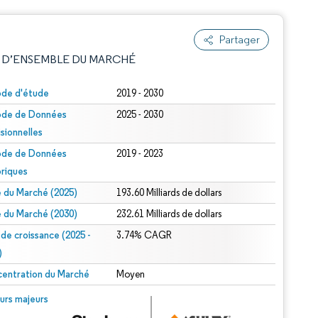
Partager
 D’ENSEMBLE DU MARCHÉ
ode d'étude
2019 - 2030
ode de Données
2025 - 2030
isionnelles
ode de Données
2019 - 2023
oriques
le du Marché (2025)
193.60 Milliards de dollars
e attribution sous CC BY 4.0.
le du Marché (2030)
232.61 Milliards de dollars
 de croissance (2025 -
3.74% CAGR
)
entration du Marché
Moyen
© Mordor Intelligence. La réutilisation nécessite une attribution sous CC BY 4.0.
urs majeurs