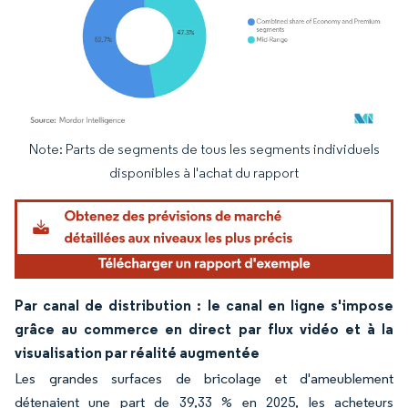
Note: Parts de segments de tous les segments individuels
Image © Mordor Intelligence. La réutilisation nécessite une attribution sous CC BY 4.
disponibles à l'achat du rapport
Par canal de distribution : le canal en ligne s'impose
grâce au commerce en direct par flux vidéo et à la
visualisation par réalité augmentée
Les grandes surfaces de bricolage et d'ameublement
détenaient une part de 39,33 % en 2025, les acheteurs