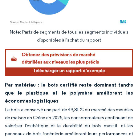
Note: Parts de segments de tous les segments individuels
Image © Mordor Intelligence. La réutilisation nécessite une attribution sous CC BY 4.
disponibles à l'achat du rapport
Par matériau : le bois certifié reste dominant tandis
que le plastique et le polymère améliorent les
économies logistiques
Le bois a conservé une part de 49,81 % du marché des meubles
de maison en Chine en 2025, les consommateurs continuant de
valoriser l'esthétique et la durabilité du bois massif, et les
panneaux de bois ingénierie améliorant leurs performances et