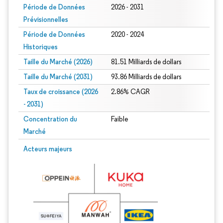
Période de Données
2026 - 2031
Prévisionnelles
Période de Données
2020 - 2024
Historiques
Taille du Marché (2026)
81.51 Milliards de dollars
Taille du Marché (2031)
93.86 Milliards de dollars
Taux de croissance (2026
2.86% CAGR
- 2031)
Concentration du
Faible
Marché
Image © Mordor Intelligence. La réutilisation nécessite une attribution sous CC 
Acteurs majeurs