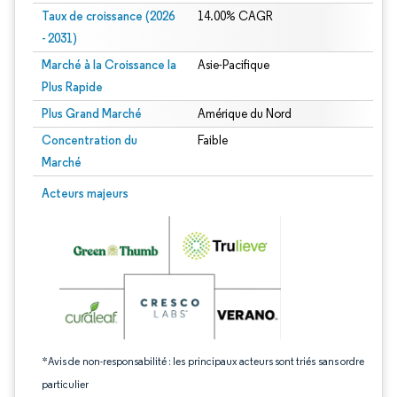
Taux de croissance (2026
14.00% CAGR
- 2031)
Marché à la Croissance la
Asie-Pacifique
Plus Rapide
Plus Grand Marché
Amérique du Nord
Concentration du
Faible
Marché
Image © Mordor Intelligence. La réutilisation nécessite une attribution sous CC 
Acteurs majeurs
*Avis de non-responsabilité : les principaux acteurs sont triés sans ordre
particulier